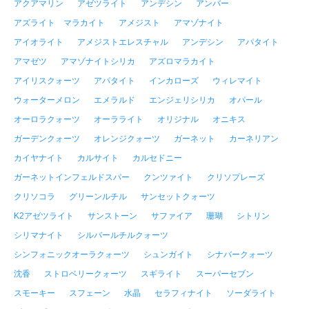
アクアマリン
アゼツライト
アンデシン
アンバー
アズライト マラカイト
アメジスト
アマゾナイト
アイオライト
アメジストエレスチャル
アンデシン
アパタイト
アマゼツ
アマゾナイトシリカ
アズロマラカイト
アイリスクォーツ
アパタイト
インカローズ
ウィレマイト
ウォーターメロン
エメラルド
エンジェリシリカ
オパール
オーロラクォーツ
オーラライト
オリジナル
オニキス
ガーデンクォーツ
オレンジクォーツ
ガーネット
カーネリアン
カイヤナイト
カルサイト
カルセドニー
ガーネットインフェルドスパー
クンツァイト
クリソプレーズ
クリソコラ
グリーンルチル
サンセットクォーツ
K2アゼツライト
サンストーン
サファイア
珊瑚
シトリン
シリマナイト
シルバールチルクォーツ
シンフォニックオーラクォーツ
シュンガイト
シナバークォーツ
沈香
ストロベリークォーツ
スギライト
スーパーセブン
スモーキー
スフェーン
水晶
セラフィナイト
ソーダライト