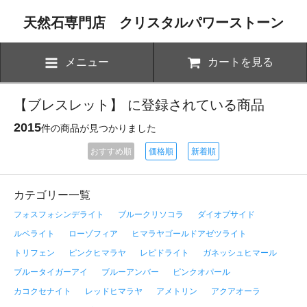
天然石専門店 クリスタルパワーストーン
メニュー
カートを見る
【ブレスレット】 に登録されている商品
2015
件の商品が見つかりました
おすすめ順
価格順
新着順
カテゴリー一覧
フォスフォシンデライト
ブルークリソコラ
ダイオプサイド
ルベライト
ローゾフィア
ヒマラヤゴールドアゼツライト
トリフェン
ピンクヒマラヤ
レピドライト
ガネッシュヒマール
ブルータイガーアイ
ブルーアンバー
ピンクオパール
カコクセナイト
レッドヒマラヤ
アメトリン
アクアオーラ