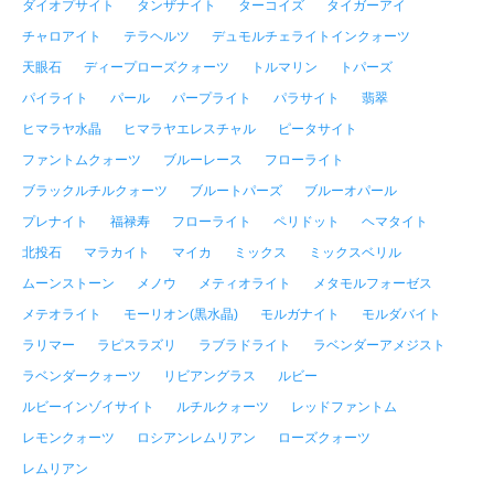
ダイオプサイト
タンザナイト
ターコイズ
タイガーアイ
チャロアイト
テラヘルツ
デュモルチェライトインクォーツ
天眼石
ディープローズクォーツ
トルマリン
トパーズ
パイライト
パール
パープライト
パラサイト
翡翠
ヒマラヤ水晶
ヒマラヤエレスチャル
ピータサイト
ファントムクォーツ
ブルーレース
フローライト
ブラックルチルクォーツ
ブルートパーズ
ブルーオパール
プレナイト
福禄寿
フローライト
ペリドット
ヘマタイト
北投石
マラカイト
マイカ
ミックス
ミックスベリル
ムーンストーン
メノウ
メティオライト
メタモルフォーゼス
メテオライト
モーリオン(黒水晶)
モルガナイト
モルダバイト
ラリマー
ラピスラズリ
ラブラドライト
ラベンダーアメジスト
ラベンダークォーツ
リビアングラス
ルビー
ルビーインゾイサイト
ルチルクォーツ
レッドファントム
レモンクォーツ
ロシアンレムリアン
ローズクォーツ
レムリアン