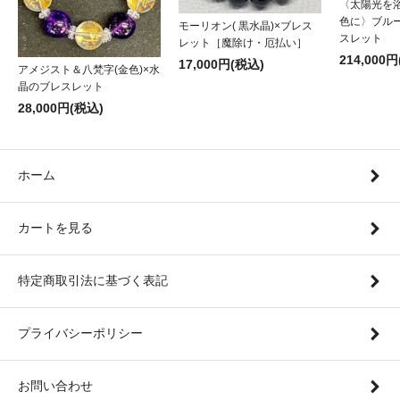
〈太陽光を
色に〉ブル
モーリオン( 黒水晶)×ブレス
スレット
レット［魔除け・厄払い］
214,000
17,000円(税込)
アメジスト＆八梵字(金色)×水
晶のブレスレット
28,000円(税込)
ホーム
カートを見る
特定商取引法に基づく表記
プライバシーポリシー
お問い合わせ