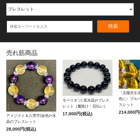
検索
売れ筋商品
〈太陽光を
色に〉ブル
モーリオン( 黒水晶)×ブレス
スレット
レット［魔除け・厄払い］
214,000
17,000円(税込)
アメジスト＆八梵字(金色)×水
晶のブレスレット
28,000円(税込)