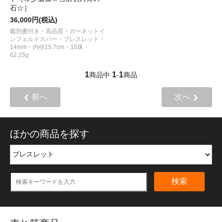
石☆］
36,000円(税込)
鑑別書付き・高品質・ガーネットイ
ンフェルドスパー・ブレスレット・
14mm・内径15.7cm・15珠・
62.25g
1
1
1
商品中
-
商品
前へ
次へ
ほかの商品を探す
検索