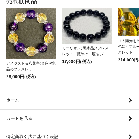
売れ筋商品
〈太陽光を
色に〉ブル
モーリオン( 黒水晶)×ブレス
スレット
レット［魔除け・厄払い］
214,000
17,000円(税込)
アメジスト＆八梵字(金色)×水
晶のブレスレット
28,000円(税込)
ホーム
カートを見る
特定商取引法に基づく表記