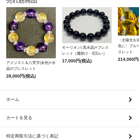
売れ筋商品
〈太陽光を
色に〉ブル
モーリオン( 黒水晶)×ブレス
スレット
レット［魔除け・厄払い］
214,000
17,000円(税込)
アメジスト＆八梵字(金色)×水
晶のブレスレット
28,000円(税込)
ホーム
カートを見る
特定商取引法に基づく表記