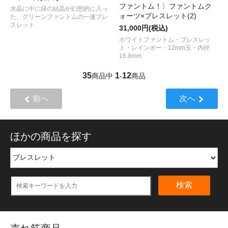
ファントム！〉ファントムク
水晶に中に緑の結晶が幻想的に入っ
ォーツ×ブレスレット(2)
た、グリーンファントムの一連ブレ
スレット
31,000円(税込)
ホワイトファントム・ブレスレッ
ト・レインボー・12mm玉・内径
16.8mm
35
1
12
商品中
-
商品
前へ
次へ
ほかの商品を探す
検索