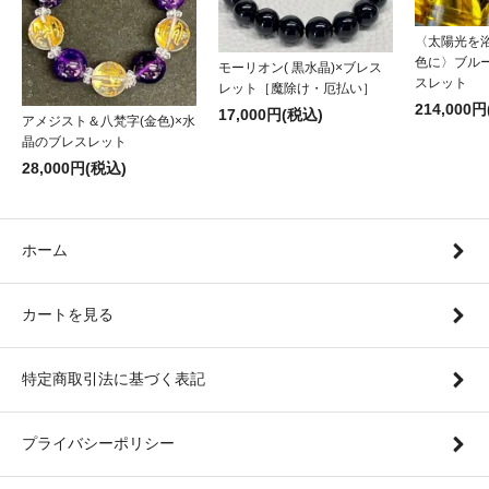
〈太陽光を
色に〉ブル
モーリオン( 黒水晶)×ブレス
スレット
レット［魔除け・厄払い］
214,000
17,000円(税込)
アメジスト＆八梵字(金色)×水
晶のブレスレット
28,000円(税込)
ホーム
カートを見る
特定商取引法に基づく表記
プライバシーポリシー