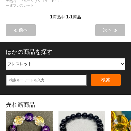
天然石 ブルークリソコラ 10mm
一連ブレスレット
1
1
1
商品中
-
商品
前へ
次へ
ほかの商品を探す
検索
売れ筋商品