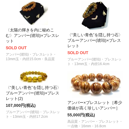
〈太陽の輝きを内に秘めこ
〈“美しい青色”を隠し持つ石〉
む〉アンバー(琥珀)×ブレスレ
ブルーアンバー(琥珀)×ブレス
ット
レット
SOLD OUT
SOLD OUT
アンバー(琥珀)・ブレスレット・
13mm玉・内径15.0cm・良品質
ブルーアンバー(琥珀)・ブレスレッ
ト・13mm玉・内径16.4cm
〈“美しい青色”を隠し持つ石〉
ブルーアンバー(琥珀)×ブレス
レット(2)
アンバー×ブレスレット［希少
107,000円(税込)
価値が高く珍しいアンバー］
ブルーアンバー(琥珀)・ブレスレッ
55,000円(税込)
ト・13mm玉・内径17.2cm
高品質・アンバー・ブレスレット・
一点物・16mm・16.8cm