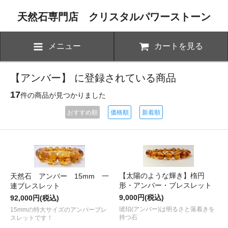
天然石専門店 クリスタルパワーストーン
メニュー
カートを見る
【アンバー】 に登録されている商品
17
件の商品が見つかりました
おすすめ順
価格順
新着順
【太陽のような輝き】楕円
天然石 アンバー 15mm 一
形・アンバー・ブレスレット
連ブレスレット
9,000円(税込)
92,000円(税込)
琥珀(アンバー)は明るさと落着きを
15mmの特大サイズのアンバーブレ
持つ石
スレットです！