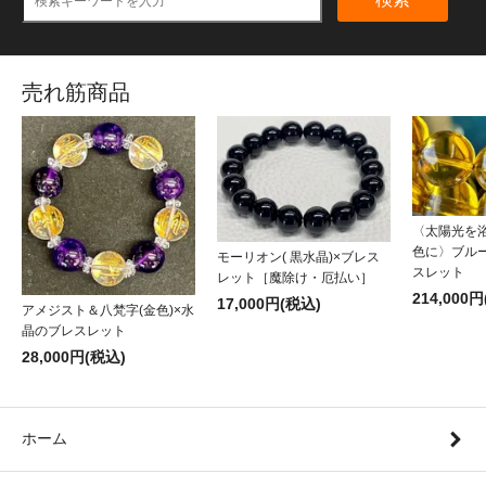
売れ筋商品
〈太陽光を
色に〉ブル
モーリオン( 黒水晶)×ブレス
スレット
レット［魔除け・厄払い］
214,000
17,000円(税込)
アメジスト＆八梵字(金色)×水
晶のブレスレット
28,000円(税込)
ホーム