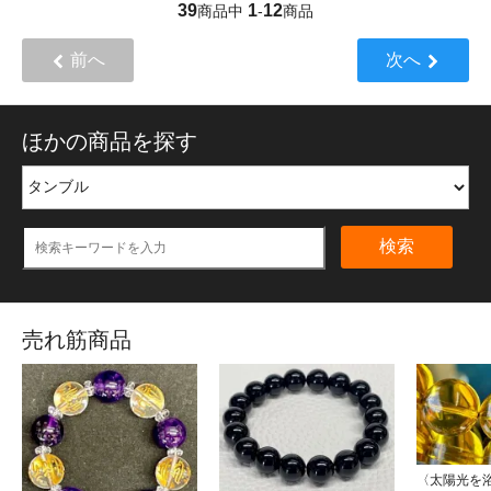
39
1
12
商品中
-
商品
前へ
次へ
ほかの商品を探す
検索
売れ筋商品
〈太陽光を