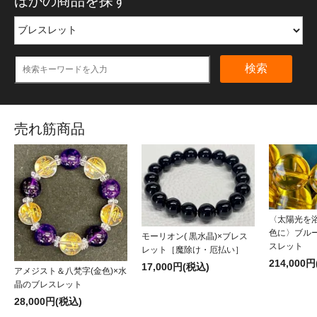
ほかの商品を探す
検索
売れ筋商品
〈太陽光を
色に〉ブル
モーリオン( 黒水晶)×ブレス
スレット
レット［魔除け・厄払い］
214,000
17,000円(税込)
アメジスト＆八梵字(金色)×水
晶のブレスレット
28,000円(税込)