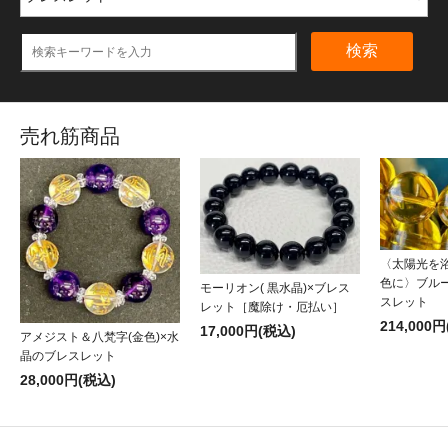
検索
売れ筋商品
〈太陽光を
色に〉ブル
モーリオン( 黒水晶)×ブレス
スレット
レット［魔除け・厄払い］
214,000
17,000円(税込)
アメジスト＆八梵字(金色)×水
晶のブレスレット
28,000円(税込)