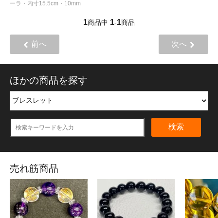
ーラ・内寸15.5cm・10mm
1
1
1
商品中
-
商品
前へ
次へ
ほかの商品を探す
検索
売れ筋商品