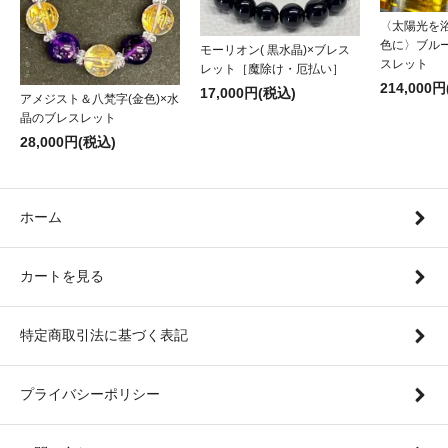
〈太陽光を
色に〉ブル
モーリオン( 黒水晶)×ブレス
スレット
レット［魔除け・厄払い］
214,000
17,000円(税込)
アメジスト＆八梵字(金色)×水
晶のブレスレット
28,000円(税込)
ホーム
カートを見る
特定商取引法に基づく表記
プライバシーポリシー