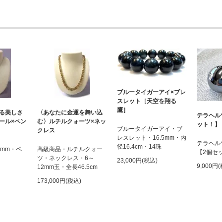
ブルータイガーアイ×ブレ
スレット［天空を翔る
鷹］
る美しさ
〈あなたに金運を舞い込
テラヘル
ール×ペン
む〉ルチルクォーツ×ネッ
ット！】
ブルータイガーアイ・ブ
クレス
レスレット・16.5mm・内
テラヘル
径16.4cm・14珠
6mm・ペ
高級商品・ルチルクォー
【2個セ
ツ・ネックレス・6～
23,000円(税込)
9,000円
12mm玉・全長46.5cm
173,000円(税込)