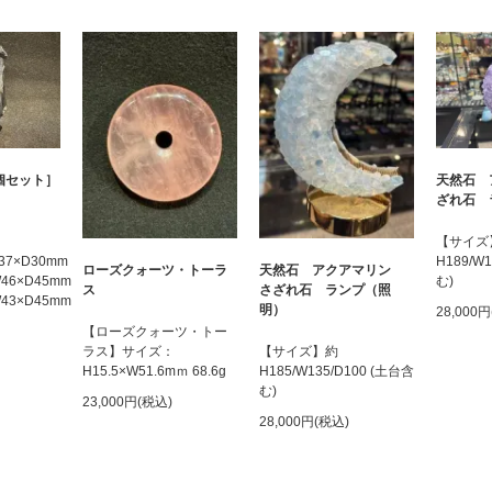
個セット］
天然石 
ざれ石 
【サイズ
W37×D30mm
H189/W
ローズクォーツ・トーラ
天然石 アクアマリン
×W46×D45mm
む)
ス
さざれ石 ランプ（照
×W43×D45mm
明）
28,000
【ローズクォーツ・トー
ラス】サイズ：
【サイズ】約
H15.5×W51.6mｍ 68.6g
H185/W135/D100 (土台含
む)
23,000円(税込)
28,000円(税込)