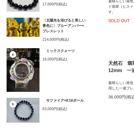
素晴らしい発色
17,000円(税込)
ド翡翠（ヒスイ
す。
〈太陽光を浴びると美しい
SOLD OUT
3
青色に〉ブルーアンバー×
ブレスレット
214,000円(税込)
ミックスクォーツ
4
16,000円(税込)
天然石 翡
12mm 
素晴らしい発色
用した一連ブレ
36,000円(税
サファイア×K18ボール
5
63,000円(税込)