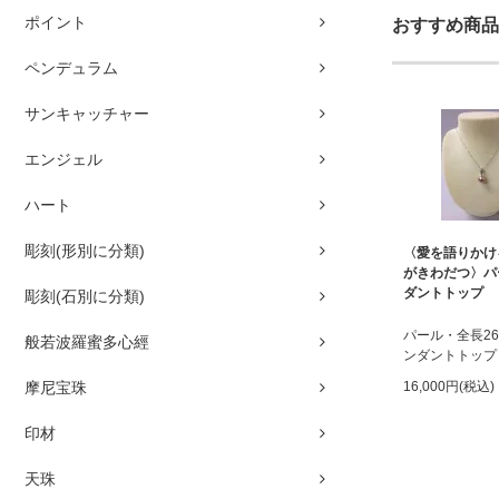
ポイント
おすすめ商品
ペンデュラム
サンキャッチャー
エンジェル
ハート
彫刻(形別に分類)
〈愛を語りかけ
がきわだつ〉パ
ダントトップ
彫刻(石別に分類)
パール・全長2
般若波羅蜜多心經
ンダントトップ
摩尼宝珠
16,000円(税込)
印材
天珠