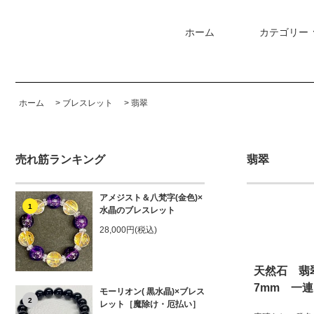
ホーム
カテゴリー
ホーム
>
ブレスレット
>
翡翠
売れ筋ランキング
翡翠
アメジスト＆八梵字(金色)×
1
水晶のブレスレット
28,000円(税込)
天然石 翡
7mm 一
モーリオン( 黒水晶)×ブレス
2
レット［魔除け・厄払い］