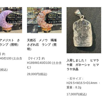
アメジスト さ
天然石 メノウ 瑪瑙
ランプ（照明）
さざれ石 ランプ（照
明）
】約
140/D100 (土台含
【サイズ】約
入荷しました！ ヒマラ
H189/W140/D100 (土台含
ヤ産 ガネーシャ ヒマ
む)
ラヤ水晶
円(税込)
28,000円(税込)
・石サイズ：
H29.5×W16.5×D14mm ・
重量：8.2g
17,000円(税込)