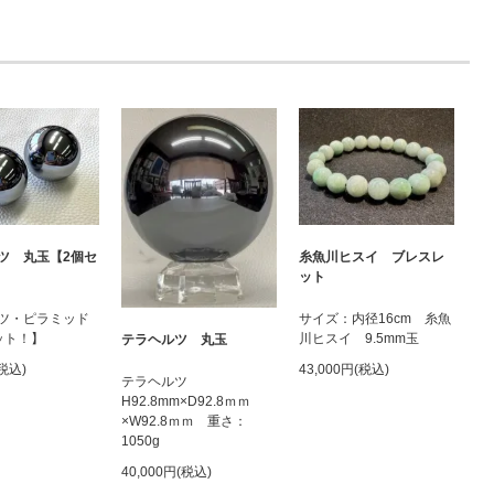
ツ 丸玉【2個セ
糸魚川ヒスイ ブレスレ
ット
ツ・ピラミッド
サイズ：内径16cm 糸魚
ット！】
川ヒスイ 9.5mm玉
テラヘルツ 丸玉
(税込)
43,000円(税込)
テラヘルツ
H92.8mm×D92.8ｍｍ
×W92.8ｍｍ 重さ：
1050g
40,000円(税込)