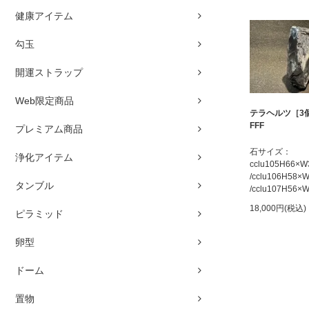
健康アイテム
勾玉
開運ストラップ
Web限定商品
テラヘルツ［3
FFF
プレミアム商品
石サイズ：
浄化アイテム
cclu105H66×
/cclu106H58
タンブル
/cclu107H56
18,000円(税込)
ピラミッド
卵型
ドーム
置物