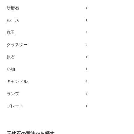
研磨石
ルース
丸玉
クラスター
原石
小物
キャンドル
ランプ
プレート
天然石の意味から探す