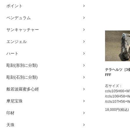
ポイント
ペンデュラム
サンキャッチャー
エンジェル
ハート
彫刻(形別に分類)
テラヘルツ［3
FFF
彫刻(石別に分類)
石サイズ：
般若波羅蜜多心經
cclu105H66×
/cclu106H58
摩尼宝珠
/cclu107H56
18,000円(税込)
印材
天珠