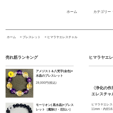
ホーム
カテゴリー
ホーム
>
ブレスレット
>
ヒマラヤエレスチャル
売れ筋ランキング
ヒマラヤエレ
アメジスト＆八梵字(金色)×
1
水晶のブレスレット
28,000円(税込)
〈浄化の作
エレスチャル
ヒマラヤエレス
モーリオン( 黒水晶)×ブレス
2
11mm・内径16.
レット［魔除け・厄払い］