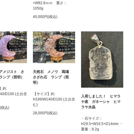
×W92.8ｍｍ 重さ：
1050g
40,000円(税込)
アメジスト さ
天然石 メノウ 瑪瑙
ランプ（照明）
さざれ石 ランプ（照
明）
】約
140/D100 (土台含
【サイズ】約
入荷しました！ ヒマラ
H189/W140/D100 (土台含
ヤ産 ガネーシャ ヒマ
む)
ラヤ水晶
円(税込)
28,000円(税込)
・石サイズ：
H29.5×W16.5×D14mm ・
重量：8.2g