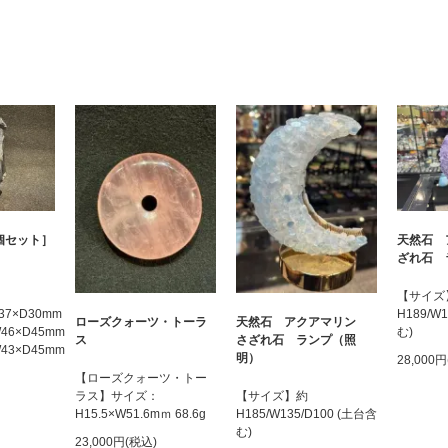
個セット］
天然石 
ざれ石 
【サイズ
W37×D30mm
H189/W
ローズクォーツ・トーラ
天然石 アクアマリン
×W46×D45mm
む)
ス
さざれ石 ランプ（照
×W43×D45mm
明）
28,000
【ローズクォーツ・トー
ラス】サイズ：
【サイズ】約
H15.5×W51.6mｍ 68.6g
H185/W135/D100 (土台含
む)
23,000円(税込)