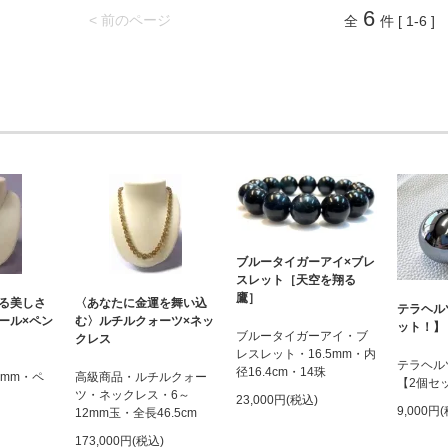
6
< 前のページ
全
件 [ 1-6 ]
ブルータイガーアイ×ブレ
スレット［天空を翔る
鷹］
る美しさ
〈あなたに金運を舞い込
テラヘル
ール×ペン
む〉ルチルクォーツ×ネッ
ット！】
ブルータイガーアイ・ブ
クレス
レスレット・16.5mm・内
テラヘル
径16.4cm・14珠
6mm・ペ
高級商品・ルチルクォー
【2個セ
ツ・ネックレス・6～
23,000円(税込)
9,000円
12mm玉・全長46.5cm
173,000円(税込)