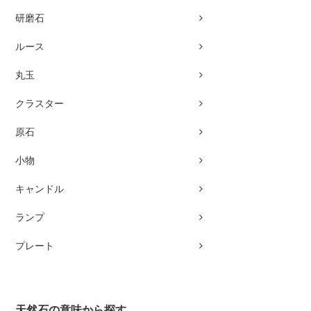
研磨石
ルース
丸玉
クラスター
原石
小物
キャンドル
ランプ
プレート
天然石の意味から探す