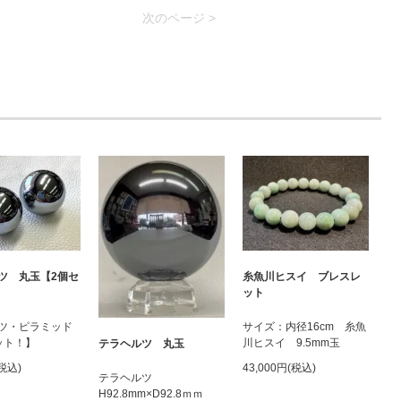
次のページ >
ツ 丸玉【2個セ
糸魚川ヒスイ ブレスレ
ット
ツ・ピラミッド
サイズ：内径16cm 糸魚
ット！】
川ヒスイ 9.5mm玉
テラヘルツ 丸玉
(税込)
43,000円(税込)
テラヘルツ
H92.8mm×D92.8ｍｍ