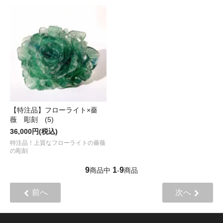
【特注品】フローライト×薔
薇 彫刻 (5)
36,000円(税込)
特注品！上質なフローライトの薔薇
の彫刻
9
1
9
商品中
-
商品
前へ
次へ