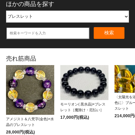
ほかの商品を探す
検索
売れ筋商品
〈太陽光を
色に〉ブル
モーリオン( 黒水晶)×ブレス
スレット
レット［魔除け・厄払い］
214,000
17,000円(税込)
アメジスト＆八梵字(金色)×水
晶のブレスレット
28,000円(税込)