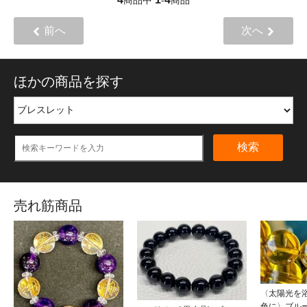
前へ
次へ
ほかの商品を探す
検索
売れ筋商品
〈太陽光を
色に〉ブル