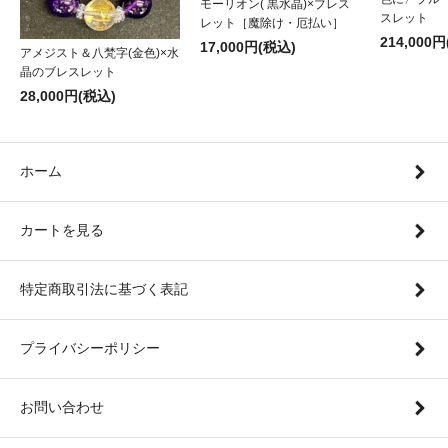
モーリオン( 黒水晶)×ブレス
スレット
レット［魔除け・厄払い］
214,000
17,000円(税込)
アメジスト＆八梵字(金色)×水
晶のブレスレット
28,000円(税込)
ホーム
カートを見る
特定商取引法に基づく表記
プライバシーポリシー
お問い合わせ