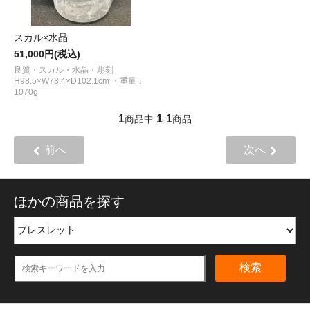
スカル×水晶
51,000円(税込)
良質・スカル・水晶・彫刻
H98.5×W73.4×D102.1cm ・重量：
1070g
1
1
1
商品中
-
商品
前へ
次へ
ほかの商品を探す
検索