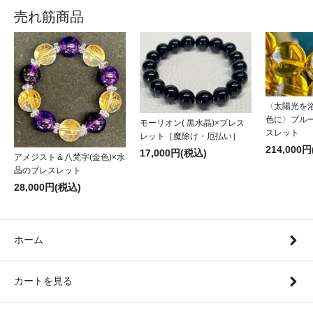
売れ筋商品
〈太陽光を
色に〉ブル
モーリオン( 黒水晶)×ブレス
スレット
レット［魔除け・厄払い］
214,000
17,000円(税込)
アメジスト＆八梵字(金色)×水
晶のブレスレット
28,000円(税込)
ホーム
カートを見る