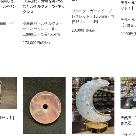
る美しさ
〈あなたに金運を舞い込
テラヘル
ール×ペン
む〉ルチルクォーツ×ネッ
ット！】
ブルータイガーアイ・ブ
クレス
レスレット・16.5mm・内
テラヘル
径16.4cm・14珠
6mm・ペ
高級商品・ルチルクォー
【2個セ
ツ・ネックレス・6～
23,000円(税込)
9,000円
12mm玉・全長46.5cm
173,000円(税込)
個セット］
天然石 
ざれ石 
【サイズ