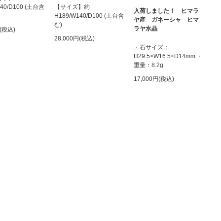
140/D100 (土台含
【サイズ】約
入荷しました！ ヒマラ
H189/W140/D100 (土台含
ヤ産 ガネーシャ ヒマ
む)
ラヤ水晶
円(税込)
28,000円(税込)
・石サイズ：
H29.5×W16.5×D14mm ・
重量：8.2g
17,000円(税込)