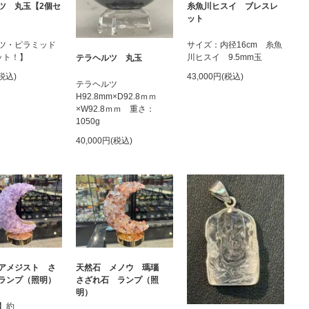
ツ 丸玉【2個セ
糸魚川ヒスイ ブレスレ
ット
ツ・ピラミッド
サイズ：内径16cm 糸魚
ット！】
川ヒスイ 9.5mm玉
テラヘルツ 丸玉
(税込)
43,000円(税込)
テラヘルツ
H92.8mm×D92.8ｍｍ
×W92.8ｍｍ 重さ：
1050g
40,000円(税込)
アメジスト さ
天然石 メノウ 瑪瑙
ランプ（照明）
さざれ石 ランプ（照
明）
】約