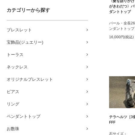
〈愛を語りかけ
がきわだつ〉パ
カテゴリーから探す
ダントトップ
パール・全長2
ンダントトップ
ブレスレット
16,000円(税込)
宝飾品(ジュエリー)
トーラス
ネックレス
オリジナルブレスレット
ピアス
リング
ペンダントトップ
テラヘルツ［3
FFF
お数珠
石サイズ：