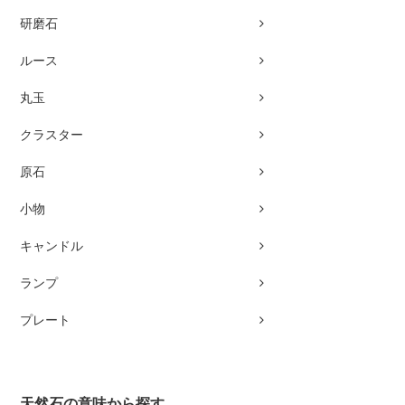
研磨石
ルース
丸玉
クラスター
原石
小物
キャンドル
ランプ
プレート
天然石の意味から探す