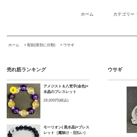
ホーム
カテゴリー
ホーム
>
彫刻(形別に分類)
>
ウサギ
売れ筋ランキング
ウサギ
アメジスト＆八梵字(金色)×
1
水晶のブレスレット
28,000円(税込)
モーリオン( 黒水晶)×ブレス
2
レット［魔除け・厄払い］