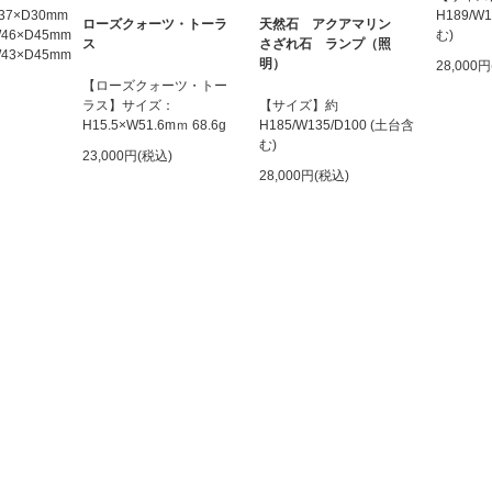
W37×D30mm
H189/W
ローズクォーツ・トーラ
天然石 アクアマリン
×W46×D45mm
む)
ス
さざれ石 ランプ（照
×W43×D45mm
明）
28,000
【ローズクォーツ・トー
ラス】サイズ：
【サイズ】約
H15.5×W51.6mｍ 68.6g
H185/W135/D100 (土台含
む)
23,000円(税込)
28,000円(税込)