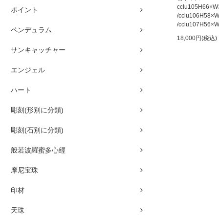
cclu105H66×
ポイント
/cclu106H58
/cclu107H56
ペンデュラム
18,000円(税込)
サンキャッチャー
エンジェル
ハート
彫刻(形別に分類)
彫刻(石別に分類)
般若波羅蜜多心經
摩尼宝珠
印材
天珠