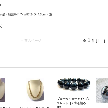
晶
・彫刻H44.7×W87.2×D44.3cm ・重
込)
1
< 前のページ
全
件 [ 1-1 ]
ブルータイガーアイ×ブレ
スレット［天空を翔る
鷹］