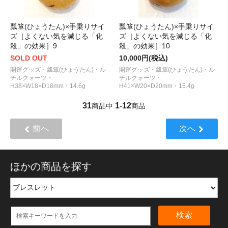
瓢箪(ひょうたん)×手乗りサイ
瓢箪(ひょうたん)×手乗りサイ
ズ［よくない気を減じる「化
ズ［よくない気を減じる「化
殺」の効果］9
殺」の効果］10
SOLD OUT
10,000円(税込)
開運グッズ・瓢箪(ひょうたん)・ル
開運グッズ・瓢箪(ひょうたん)・ル
チルクォーツ・
チルクォーツ・
H38×W18×D18mm・14.6g
H41×W20×D20mm・15.4g
31
1
12
商品中
-
商品
前へ
次へ
ほかの商品を探す
検索