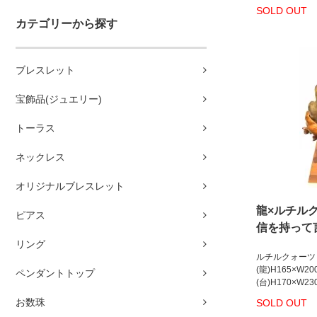
SOLD OUT
カテゴリーから探す
ブレスレット
宝飾品(ジュエリー)
トーラス
ネックレス
オリジナルブレスレット
龍×ルチル
ピアス
信を持って
リング
ルチルクォーツ
(龍)H165×W2
ペンダントトップ
(台)H170×W23
お数珠
SOLD OUT