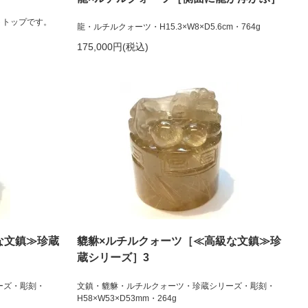
トトップです。
龍・ルチルクォーツ・H15.3×W8×D5.6cm・764g
175,000円(税込)
な文鎮≫珍蔵
貔貅×ルチルクォーツ［≪高級な文鎮≫珍
蔵シリーズ］3
ーズ・彫刻・
文鎮・貔貅・ルチルクォーツ・珍蔵シリーズ・彫刻・
H58×W53×D53mm・264g