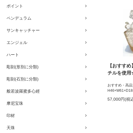
ポイント
ペンデュラム
サンキャッチャー
エンジェル
ハート
【おすすめ
彫刻(形別に分類)
チルを使用
彫刻(石別に分類)
おすすめ・高品
H46×W61×D
般若波羅蜜多心經
57,000円(税
摩尼宝珠
印材
天珠