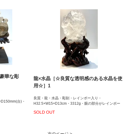
の豪華な彫
龍×水晶［☆良質な透明感のある水晶を使
用☆］1
良質・龍・水晶・彫刻・レインボー入り・
×D150mm(台)・
H32.5×W15×D13cm・3312g・眼の部分がレインボー
SOLD OUT
次のページ >