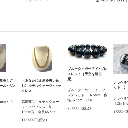
全
件 [ 1-12 ]
ブルータイガーアイ×ブレ
スレット［天空を翔る
鷹］
る美しさ
〈あなたに金運を舞い込
テラヘル
ール×ペン
む〉ルチルクォーツ×ネッ
ット！】
ブルータイガーアイ・ブ
クレス
レスレット・16.5mm・内
テラヘル
径16.4cm・14珠
6mm・ペ
高級商品・ルチルクォー
【2個セ
ツ・ネックレス・6～
23,000円(税込)
9,000円
12mm玉・全長46.5cm
173,000円(税込)