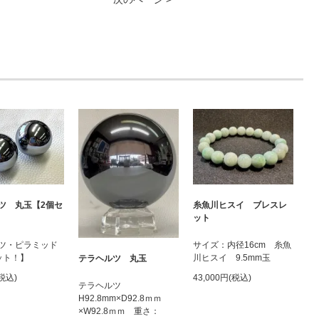
ツ 丸玉【2個セ
糸魚川ヒスイ ブレスレ
ット
ツ・ピラミッド
サイズ：内径16cm 糸魚
ット！】
川ヒスイ 9.5mm玉
テラヘルツ 丸玉
(税込)
43,000円(税込)
テラヘルツ
H92.8mm×D92.8ｍｍ
×W92.8ｍｍ 重さ：