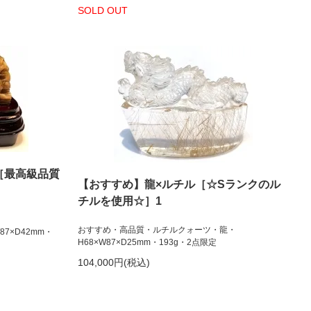
SOLD OUT
［最高級品質
【おすすめ】龍×ルチル［☆Sランクのル
チルを使用☆］1
おすすめ・高品質・ルチルクォーツ・龍・
W87×D42mm・
H68×W87×D25mm・193g・2点限定
104,000円(税込)