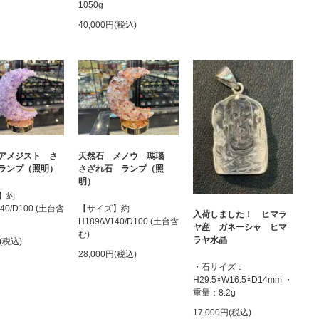
1050g
40,000円(税込)
アメジスト さ
天然石 メノウ 瑪瑙
ランプ（照明）
さざれ石 ランプ（照
明）
】約
140/D100 (土台含
【サイズ】約
入荷しました！ ヒマラ
H189/W140/D100 (土台含
ヤ産 ガネーシャ ヒマ
む)
ラヤ水晶
円(税込)
28,000円(税込)
・石サイズ：
H29.5×W16.5×D14mm ・
重量：8.2g
17,000円(税込)