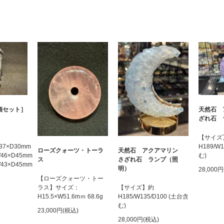
個セット］
天然石 
ざれ石 
【サイズ
W37×D30mm
H189/W
ローズクォーツ・トーラ
天然石 アクアマリン
×W46×D45mm
む)
ス
さざれ石 ランプ（照
×W43×D45mm
明）
28,000
【ローズクォーツ・トー
ラス】サイズ：
【サイズ】約
H15.5×W51.6mｍ 68.6g
H185/W135/D100 (土台含
む)
23,000円(税込)
28,000円(税込)