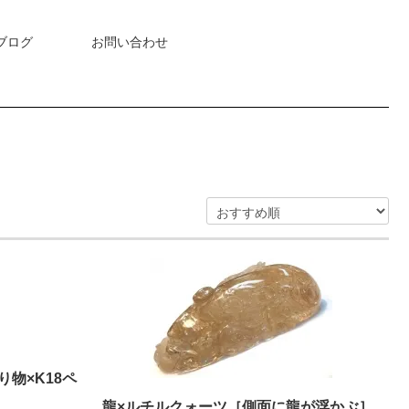
ブログ
お問い合わせ
物×K18ペ
龍×ルチルクォーツ［側面に龍が浮かぶ］