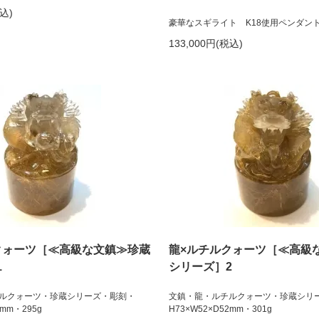
税込)
豪華なスギライト K18使用ペンダン
133,000円(税込)
クォーツ［≪高級な文鎮≫珍蔵
龍×ルチルクォーツ［≪高級
1
シリーズ］2
ルクォーツ・珍蔵シリーズ・彫刻・
文鎮・龍・ルチルクォーツ・珍蔵シリ
0mm・295g
H73×W52×D52mm・301g