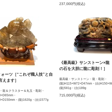
237,000円(税込)
《最高級》サンストーン×龍
の石を大胆に龍に彫刻！］
クォーツ［“これぞ職人技”と自
最高級・サンストーン・龍・彫刻・
言えます］
(龍)H115×W72×D47mm・(台)H150×
(龍)581g・(台)189g
・龍＆クラスター＆丸玉・彫刻・
715,000円(税込)
00×D65mm・
0×D150mm・(龍)1620g・(台)1577g