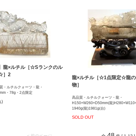
】龍×ルチル［☆Sランクのル
☆］2
龍×ルチル［☆1点限定☆龍
物］
質・ルチルクォーツ・龍・
18mm・78g・2点限定
高品質・ルチルクォーツ・龍・
込)
H150×W260×D50mm(龍)H280×W110
1940g(龍)1981g(台)
SOLD OUT
48
< 前のページ