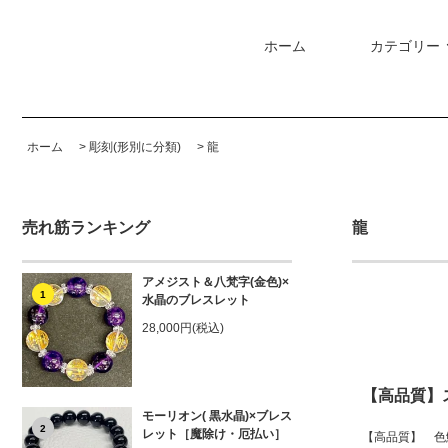
ホーム
カテゴリー
ホーム
>
彫刻(形別に分類)
>
龍
売れ筋ランキング
龍
アメジスト＆八梵字(金色)×
1
水晶のブレスレット
28,000円(税込)
【高品質】
モーリオン( 黒水晶)×ブレス
2
レット［魔除け・厄払い］
【高品質】 色