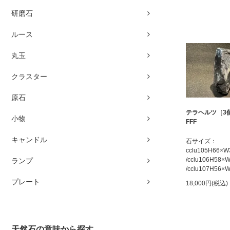
研磨石
ルース
丸玉
クラスター
原石
テラヘルツ［3
小物
FFF
キャンドル
石サイズ：
cclu105H66×
/cclu106H58
ランプ
/cclu107H56
プレート
18,000円(税込)
天然石の意味から探す