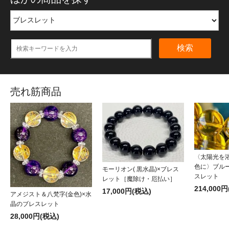
検索
売れ筋商品
〈太陽光を
色に〉ブル
モーリオン( 黒水晶)×ブレス
スレット
レット［魔除け・厄払い］
214,000
17,000円(税込)
アメジスト＆八梵字(金色)×水
晶のブレスレット
28,000円(税込)