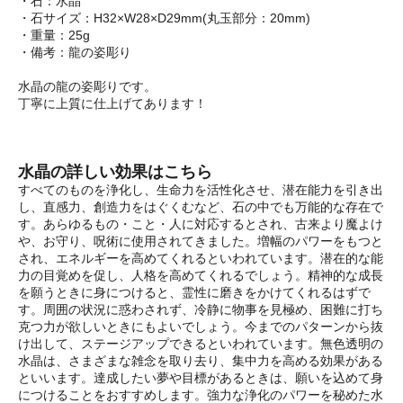
・石：水晶
・石サイズ：H32×W28×D29mm(丸玉部分：20mm)
・重量：25g
・備考：龍の姿彫り
水晶の龍の姿彫りです。
丁寧に上質に仕上げてあります！
水晶の詳しい効果はこちら
すべてのものを浄化し、生命力を活性化させ、潜在能力を引き出
し、直感力、創造力をはぐくむなど、石の中でも万能的な存在で
す。あらゆるもの・こと・人に対応するとされ、古来より魔よけ
や、お守り、呪術に使用されてきました。増幅のパワーをもつと
され、エネルギーを高めてくれるといわれています。潜在的な能
力の目覚めを促し、人格を高めてくれるでしょう。精神的な成長
を願うときに身につけると、霊性に磨きをかけてくれるはずで
す。周囲の状況に惑わされず、冷静に物事を見極め、困難に打ち
克つ力が欲しいときにもよいでしょう。今までのパターンから抜
け出して、ステージアップできるといわれています。無色透明の
水晶は、さまざまな雑念を取り去り、集中力を高める効果がある
といいます。達成したい夢や目標があるときは、願いを込めて身
につけることをおすすめします。強力な浄化のパワーを秘めた水