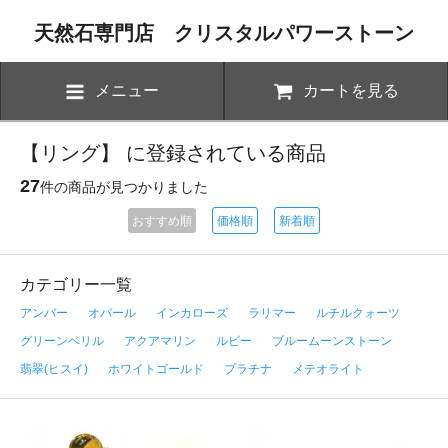
天然石専門店 クリスタルパワーストーン
メニュー
カートを見る
【リング】 に登録されている商品
27
件の商品が見つかりました
おすすめ順
価格順
新着順
カテゴリー一覧
アンバー
オパール
インカローズ
ラリマー
ルチルクォーツ
グリーンベリル
アクアマリン
ルビー
ブルームーンストーン
翡翠(ヒスイ)
ホワイトゴールド
プラチナ
メテオライト