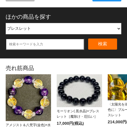
ほかの商品を探す
検索
売れ筋商品
〈太陽光を
色に〉ブル
モーリオン( 黒水晶)×ブレス
スレット
レット［魔除け・厄払い］
214,000
17,000円(税込)
アメジスト＆八梵字(金色)×水