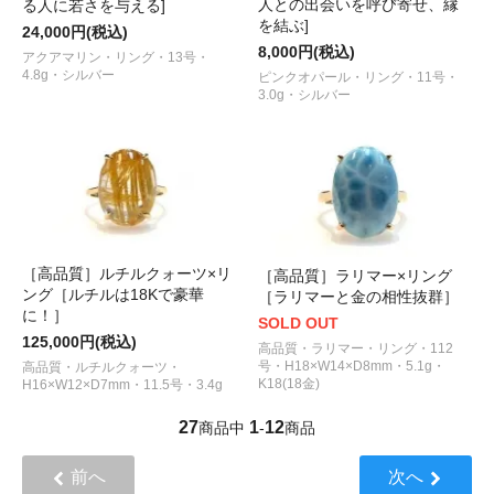
人との出会いを呼び寄せ、縁
る人に若さを与える]
を結ぶ]
24,000円(税込)
8,000円(税込)
アクアマリン・リング・13号・
4.8g・シルバー
ピンクオパール・リング・11号・
3.0g・シルバー
［高品質］ルチルクォーツ×リ
［高品質］ラリマー×リング
ング［ルチルは18Kで豪華
［ラリマーと金の相性抜群］
に！］
SOLD OUT
125,000円(税込)
高品質・ラリマー・リング・112
号・H18×W14×D8mm・5.1g・
高品質・ルチルクォーツ・
K18(18金)
H16×W12×D7mm・11.5号・3.4g
27
1
12
商品中
-
商品
前へ
次へ