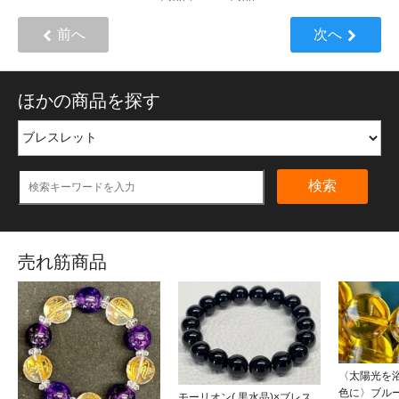
前へ
次へ
ほかの商品を探す
検索
売れ筋商品
〈太陽光を
色に〉ブル
モーリオン( 黒水晶)×ブレス