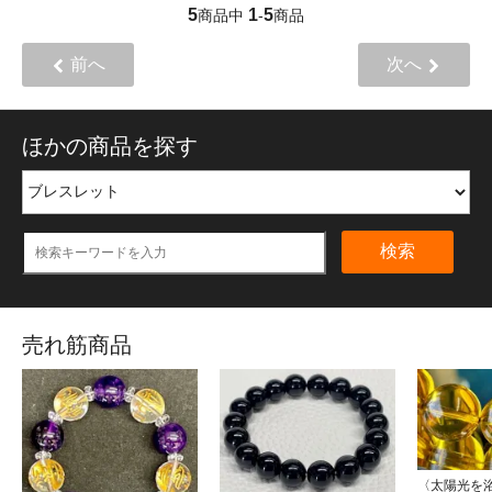
5
1
5
商品中
-
商品
前へ
次へ
ほかの商品を探す
検索
売れ筋商品
〈太陽光を