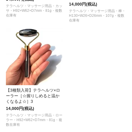
14,000円(税込)
テラヘルツ・マッサージ用品・カッ
サ・H92×W62×D7mm・81g・複数
テラヘルツ・マッサージ用品・棒・
在庫有
H130×W26×D26mm・107g・複数
在庫有
【3種類入荷】テラヘルツ×ロ
ーラー［☆握りしめると温か
くなるよ☆］3
14,000円(税込)
テラヘルツ・マッサージ用品・ロー
ラー・H92×W62×D7mm・81g・複
数在庫有