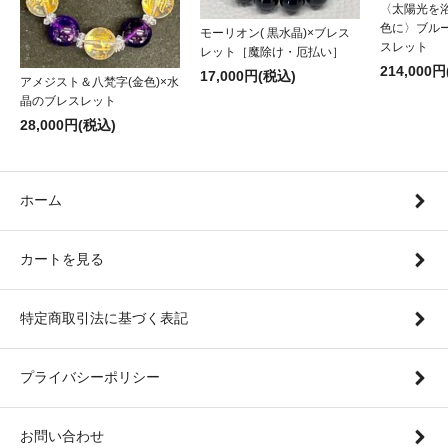
〈太陽光を
色に〉ブル
モーリオン( 黒水晶)×ブレス
スレット
レット［魔除け・厄払い］
214,000
17,000円(税込)
アメジスト＆八梵字(金色)×水
晶のブレスレット
28,000円(税込)
ホーム
カートを見る
特定商取引法に基づく表記
プライバシーポリシー
お問い合わせ