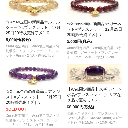
☆Xmas企画の新商品☆ルチル
☆Xmas企画の新商品☆ガーネ
クォーツ×ブレスレット［12月
ット×ブレスレット［12月25日
25日20時販売終了〆］6
20時販売終了〆］7
5,000円(税込)
5,000円(税込)
Xmas限定商品・Web限定商品・特
Xmas限定商品・Web限定商品・特
別価格・ルチルクォーツ・ブレスレ
別価格・ガーネット・ブレスレッ
ット・6mm・27珠・内径14.8cm
ト・6mm・27珠・内径15.2cm
【Web限定商品】スギライト×
☆Xmas企画の新商品☆アメジ
水晶×ブレスレット［クリアな
スト×ブレスレット［12月25日
水晶で夏らしく♪］1
20時販売終了〆］8
68,000円(税込)
SOLD OUT
水晶・スギライト・ブレスレット・
Xmas限定商品・Web限定商品・特
12mm(水晶)・14×24×14mm(スギラ
別価格・アメジスト・ブレスレッ
イト)・内径15.5cm・13珠(水晶)
ト・6mm・28珠・内径14.6cm