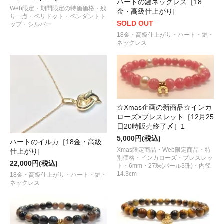
ハートの鍵ネックレス［18
Web限定・期間限定の特価価格・残
金・高級仕上がり]
り一点・ペリドット・ペンダントト
SOLD OUT
ップ・シルバー
18金・高級仕上がり・ハート・鍵・
ネックレス
☆Xmas企画の新商品☆インカ
ローズ×ブレスレット［12月25
日20時販売終了〆］1
5,000円(税込)
ハートのイルカ［18金・高級
Xmas限定商品・Web限定商品・特
仕上がり]
別価格・インカローズ・ブレスレッ
22,000円(税込)
ト・6mm・27珠(パール3珠)・内径
14.3cm
18金・高級仕上がり・ハート・鍵・
ネックレス