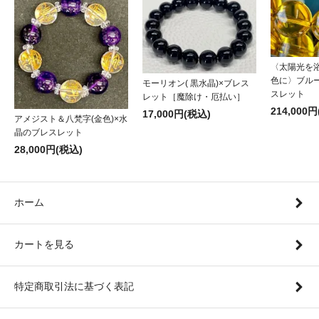
〈太陽光を
色に〉ブル
モーリオン( 黒水晶)×ブレス
スレット
レット［魔除け・厄払い］
214,000
17,000円(税込)
アメジスト＆八梵字(金色)×水
晶のブレスレット
28,000円(税込)
ホーム
カートを見る
特定商取引法に基づく表記