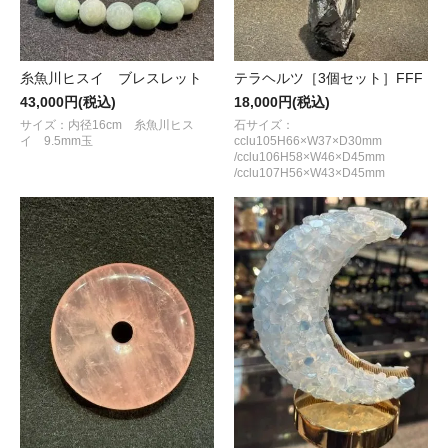
糸魚川ヒスイ ブレスレット
テラヘルツ［3個セット］FFF
43,000円(税込)
18,000円(税込)
サイズ：内径16cm 糸魚川ヒス
石サイズ：
イ 9.5mm玉
cclu105H66×W37×D30mm
/cclu106H58×W46×D45mm
/cclu107H56×W43×D45mm