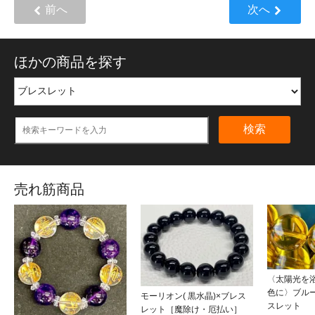
前へ
次へ
ほかの商品を探す
検索
売れ筋商品
〈太陽光を
色に〉ブル
モーリオン( 黒水晶)×ブレス
スレット
レット［魔除け・厄払い］