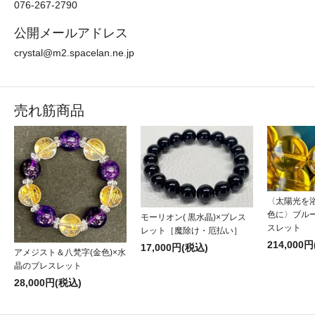
076-267-2790
公開メールアドレス
crystal@m2.spacelan.ne.jp
売れ筋商品
〈太陽光を
色に〉ブル
モーリオン( 黒水晶)×ブレス
スレット
レット［魔除け・厄払い］
214,000
17,000円(税込)
アメジスト＆八梵字(金色)×水
晶のブレスレット
28,000円(税込)