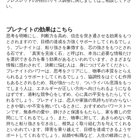
ブレスレットの内径のサイズ調整に関しましてはご相談して下さ
い。
プレナイトの効果はこちら
思考を明晰にし、判断力を高め、信念を突き通させる効果をもつ
とされますので、目標の達成を力強くサポートしてくれるでしょ
う。プレナイトは、粘り強さを象徴する、芯の強さをもつとされ
る石です。「真実を見抜く石」と呼ばれ、本当に必要な情報だけ
を選択できる力を養う効果があるといわれています。さまざまな
情報に惑わされて、決断に悩む人は、身につけてみてください。
プレナイトのパワーは、思考をクリアにし、物事の本質をとらえ
られるようサポートしてくれるでしょう。協調性をはぐくむ作用
もあるとされるため、我が強かったり、ついライバル意識をもっ
てしまう人は、エネルギーが正しい方向へ向けられるようになる
はずです。過剰な競争心をしずめ、心に真の平安をもたらしてく
れるでしょう。プレナイトは、恋人や家族の気持ちがわからない
ときや疑いや不安を抱いているときに、おすすめのパワーストー
ンです。無条件の愛や、静けさと保護をもたらし、家を癒しの空
間にしてくれるでしょう。また、物事に対して、あきらめない気
持ちと粘り強さを引き出し、根気よく取り組む力を与えてくれる
といわれています。障害を乗り越えて、目標を達成できるようサ
ポートしてくれるでしょう。結婚や転職など、人生の岐路にさし