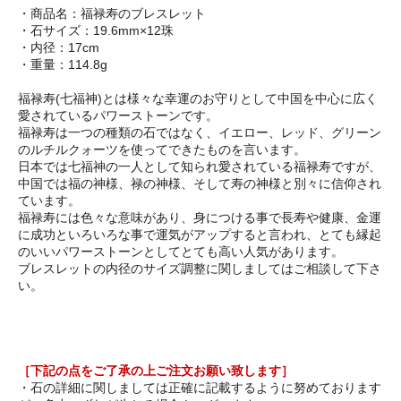
・商品名：福禄寿のブレスレット
・石サイズ：19.6mm×12珠
・内径：17cm
・重量：114.8g
福禄寿(七福神)とは様々な幸運のお守りとして中国を中心に広く
愛されているパワーストーンです。
福禄寿は一つの種類の石ではなく、イエロー、レッド、グリーン
のルチルクォーツを使ってできたものを言います。
日本では七福神の一人として知られ愛されている福禄寿ですが、
中国では福の神様、禄の神様、そして寿の神様と別々に信仰され
ています。
福禄寿には色々な意味があり、身につける事で長寿や健康、金運
に成功といろいろな事で運気がアップすると言われ、とても縁起
のいいパワーストーンとしてとても高い人気があります。
ブレスレットの内径のサイズ調整に関しましてはご相談して下さ
い。
［下記の点をご了承の上ご注文お願い致します］
・石の詳細に関しましては正確に記載するように努めております