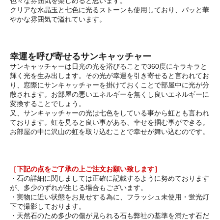
色々な雰囲気を楽しめると思います。
クリアな水晶玉と七色に光るストーンも使用しており、パッと華
やかな雰囲気で溢れています。
幸運を呼び寄せるサンキャッチャー
サンキャッチャーは日光の光を浴びることで360度にキラキラと
輝く光を生み出します。その光が幸運を引き寄せると言われてお
り、窓際にサンキャッチャーを掛けておくことで部屋中に光が分
散されます。お部屋の悪いエネルギーを無くし良いエネルギーに
変換することでしょう。
又、サンキャッチャーの光は七色をしている事から虹とも言われ
ております。虹を見ると良い事がある、幸せを掴む事ができる。
お部屋の中に沢山の虹を取り込むことで幸せが舞い込むのです。
［下記の点をご了承の上ご注文お願い致します］
・石の詳細に関しましては正確に記載するように努めております
が、多少のずれが生じる場合もございます。
・実物に近い状態をお見せする為に、フラッシュ未使用・蛍光灯
下で撮影しております。
・天然石のため多少の傷が見られる石も弊社の基準を満たす石だ