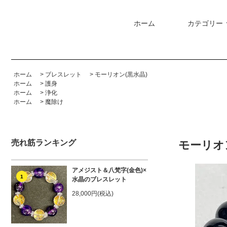
ホーム
カテゴリー
ホーム
>
ブレスレット
>
モーリオン(黒水晶)
ホーム
>
護身
ホーム
>
浄化
ホーム
>
魔除け
売れ筋ランキング
モーリオ
アメジスト＆八梵字(金色)×
1
水晶のブレスレット
28,000円(税込)