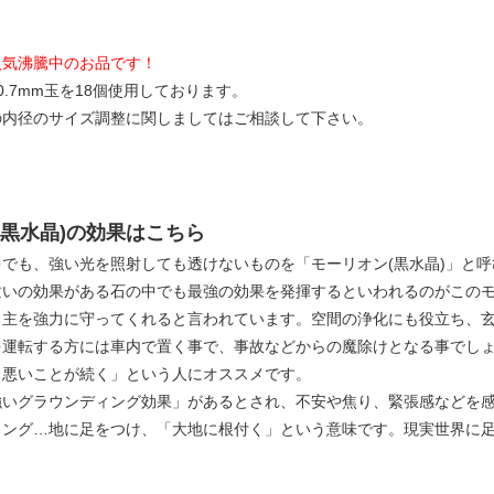
人気沸騰中のお品です！
0.7mm玉を18個使用しております。
の内径のサイズ調整に関しましてはご相談して下さい。
(黒水晶)の効果はこちら
でも、強い光を照射しても透けないものを「モーリオン(黒水晶)」と呼
祓いの効果がある石の中でも最強の効果を発揮するといわれるのがこの
ち主を強力に守ってくれると言われています。空間の浄化にも役立ち、
を運転する方には車内で置く事で、事故などからの魔除けとなる事でし
、悪いことが続く」という人にオススメです。
強いグラウンディング効果」があるとされ、不安や焦り、緊張感などを
ィング…地に足をつけ、「大地に根付く」という意味です。現実世界に