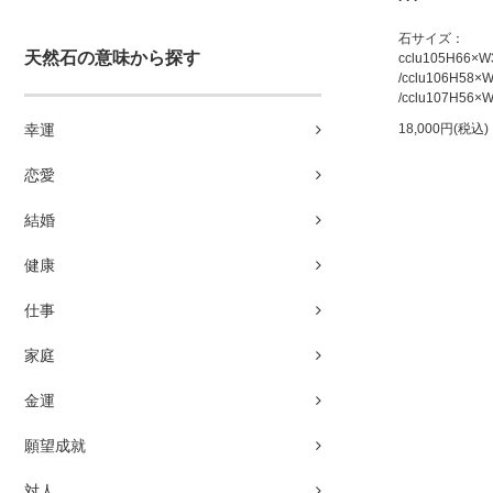
石サイズ：
天然石の意味から探す
cclu105H66×
/cclu106H58
/cclu107H56
18,000円(税込)
幸運
恋愛
結婚
健康
仕事
家庭
金運
願望成就
対人