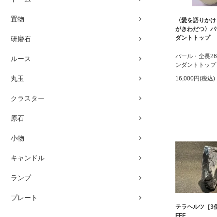
置物
〈愛を語りかけ
がきわだつ〉パ
ダントトップ
研磨石
パール・全長2
ルース
ンダントトップ
丸玉
16,000円(税込)
クラスター
原石
小物
キャンドル
ランプ
プレート
テラヘルツ［3
FFF