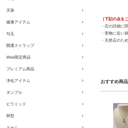
天珠
［下記の点を
健康アイテム
・石の詳細に
・実物に近い
勾玉
・天然石のた
開運ストラップ
Web限定商品
プレミアム商品
浄化アイテム
おすすめ商品
タンブル
ピラミッド
卵型
ドーム