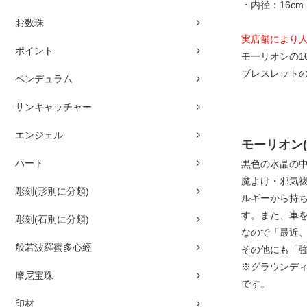
・内径：16cm
お数珠
実店舗により
ポイント
モーリオンの1
ブレスレット
ペンデュラム
サンキャッチャー
エンジェル
モーリオン
ハート
黒色の水晶の中
魔よけ・邪気
彫刻(形別に分類)
ルギーから持
す。また、車
彫刻(石別に分類)
なので「最近
般若波羅蜜多心經
その他にも「
※グラウンデ
摩尼宝珠
です。
印材