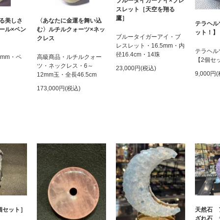
ブルータイガーアイ×ブレ
スレット［天空を翔る
鷹］
る美しさ
〈あなたに金運を舞い込
テラヘル
ール×ペン
む〉ルチルクォーツ×ネッ
ット！】
ブルータイガーアイ・ブ
クレス
レスレット・16.5mm・内
テラヘル
径16.4cm・14珠
6mm・ペ
高級商品・ルチルクォー
【2個セ
ツ・ネックレス・6～
23,000円(税込)
9,000円
12mm玉・全長46.5cm
173,000円(税込)
個セット］
天然石 
ざれ石 