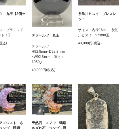
ツ 丸玉【2個セ
糸魚川ヒスイ ブレスレ
ット
ツ・ピラミッド
サイズ：内径16cm 糸魚
ット！】
川ヒスイ 9.5mm玉
テラヘルツ 丸玉
(税込)
43,000円(税込)
テラヘルツ
H92.8mm×D92.8ｍｍ
×W92.8ｍｍ 重さ：
1050g
40,000円(税込)
アメジスト さ
天然石 メノウ 瑪瑙
ランプ（照明）
さざれ石 ランプ（照