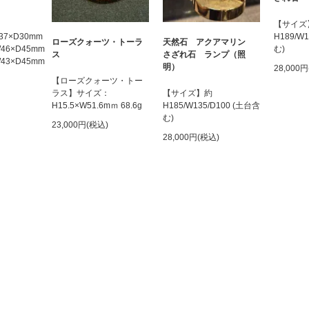
【サイズ
W37×D30mm
H189/W
ローズクォーツ・トーラ
天然石 アクアマリン
×W46×D45mm
む)
ス
さざれ石 ランプ（照
×W43×D45mm
明）
28,000
【ローズクォーツ・トー
ラス】サイズ：
【サイズ】約
H15.5×W51.6mｍ 68.6g
H185/W135/D100 (土台含
む)
23,000円(税込)
28,000円(税込)