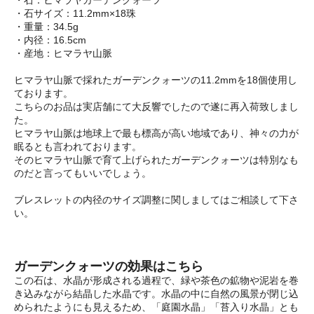
・石サイズ：11.2mm×18珠
・重量：34.5g
・内径：16.5cm
・産地：ヒマラヤ山脈
ヒマラヤ山脈で採れたガーデンクォーツの11.2mmを18個使用し
ております。
こちらのお品は実店舗にて大反響でしたので遂に再入荷致しまし
た。
ヒマラヤ山脈は地球上で最も標高が高い地域であり、神々の力が
眠るとも言われております。
そのヒマラヤ山脈で育て上げられたガーデンクォーツは特別なも
のだと言ってもいいでしょう。
ブレスレットの内径のサイズ調整に関しましてはご相談して下さ
い。
ガーデンクォーツの効果はこちら
この石は、水晶が形成される過程で、緑や茶色の鉱物や泥岩を巻
き込みながら結晶した水晶です。水晶の中に自然の風景が閉じ込
められたようにも見えるため、「庭園水晶」「苔入り水晶」とも