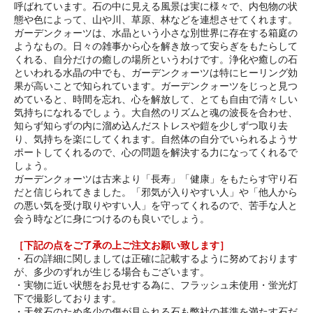
呼ばれています。石の中に見える風景は実に様々で、内包物の状
態や色によって、山や川、草原、林などを連想させてくれます。
ガーデンクォーツは、水晶という小さな別世界に存在する箱庭の
ようなもの。日々の雑事から心を解き放って安らぎをもたらして
くれる、自分だけの癒しの場所というわけです。浄化や癒しの石
といわれる水晶の中でも、ガーデンクォーツは特にヒーリング効
果が高いことで知られています。ガーデンクォーツをじっと見つ
めていると、時間を忘れ、心を解放して、とても自由で清々しい
気持ちになれるでしょう。大自然のリズムと魂の波長を合わせ、
知らず知らずの内に溜め込んだストレスや鎧を少しずつ取り去
り、気持ちを楽にしてくれます。自然体の自分でいられるようサ
ポートしてくれるので、心の問題を解決する力になってくれるで
しょう。
ガーデンクォーツは古来より「長寿」「健康」をもたらす守り石
だと信じられてきました。「邪気が入りやすい人」や「他人から
の悪い気を受け取りやすい人」を守ってくれるので、苦手な人と
会う時などに身につけるのも良いでしょう。
［下記の点をご了承の上ご注文お願い致します］
・石の詳細に関しましては正確に記載するように努めております
が、多少のずれが生じる場合もございます。
・実物に近い状態をお見せする為に、フラッシュ未使用・蛍光灯
下で撮影しております。
・天然石のため多少の傷が見られる石も弊社の基準を満たす石だ