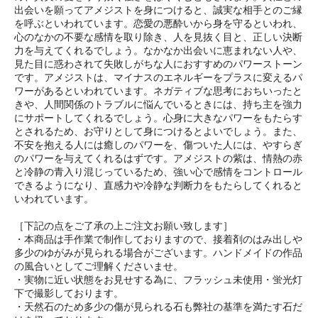
出会いを願ってアメジストを身につけると、誠実な相手とのご縁
を呼ぶといわれています。恋愛の悪酔いから身を守るといわれ、
心のなかの不要な感情を取り除き、人を見抜く目と、正しい決断
力を与えてくれるでしょう。なかなか出会いに恵まれない人や、
見た目に惑わされて失敗しがちな人におすすめのパワーストーン
です。アメジストは、マイナスのエネルギーをプラスに変えるパ
ワーがあるといわれています。ネガティブな思考におちいったと
きや、人間関係のトラブルに悩んでいるときには、持ち主を強力
にサポートしてくれるでしょう。心身に大きなパワーをもたらす
とされるため、お守りとして身につけるとよいでしょう。また、
不安を抱える人には癒しのパワーを、傷ついた人には、やすらぎ
のパワーを与えてくれるはずです。アメジストの紫は、情熱の赤
と冷静の青入り混じっているため、強い心で感情をコントロール
できるようになり、直感力や冷静な判断力をもたらしてくれると
いわれています。
［下記の点をご了承の上ご注文お願い致します］
・本商品は手作業で制作しておりますので、接着剤のはみ出しや
多少のゆがみが見られる場合がございます。ハンドメイドの作品
の風合いとしてご理解くださいませ。
・実物に近い状態をお見せする為に、フラッシュ未使用・蛍光灯
下で撮影しております。
・天然石のため多少の傷が見られる石も弊社の基準を満たす石だ