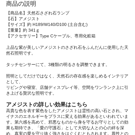
商品の説明
【商品名】天然石さざれ石ランプ
【石】アメジスト
【サイズ】約 H189/W140/D100 (土台含む)
【重量】約 341ｇ
【アクセサリー】Type Cケーブル、専用化粧箱
上品な紫が美しいアメジストのさざれ石をふんだんに使用した天
然石照明です。
タッチセンサーにて、3種類の明るさを調整できます。
照明としてだけではなく、天然石の存在感を楽しめるインテリア
として、
リビングや寝室、店舗ディスプレイ等、空間をワンランク上に引
き上げる贅沢な照明です。
アメジストの詳しい効果はこちら
高貴な色を表す紫色をしたアメジストは霊性の高い石とされ、マ
イナスのエネルギーをプラスに変える効果があるといわれていま
す。第六感を高めて、邪悪なものから身を守るお守りとしての効
果も期待でき、「愛の守護石」として大切な人との心の絆を深
め、真実の愛を守り抜く強さをはぐくむともされます。異性との