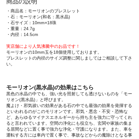
商品の説明
・商品名：モーリオンのブレスレット
・石：モーリオン(和名：黒水晶)
・石サイズ：10mm×18珠
・重量：24.7g
・内径：14.5cm
実店舗により人気沸騰中のお品です！
モーリオンの10mm玉を18個使用しております。
ブレスレットの内径のサイズ調整に関しましてはご相談して下さ
い。
モーリオン(黒水晶)の効果はこちら
黒色の水晶の中でも、強い光を照射しても透けないものを「モー
リオン(黒水晶)」と呼びます。
魔よけ・邪気祓いの効果がある石の中でも最強の効果を発揮する
といわれるのがこのモリオンです。邪気・悪念・不安・恐怖な
ど、あらゆるマイナスエネルギーから持ち主を強力に守ってくれ
ると言われています。空間の浄化にも役立ち、玄関や家族の集ま
る居間などに置く事で強力な浄化・守護になります。また、車を
運転する方には車内で置く事で、事故などからの魔除けとなる事