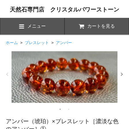
天然石専門店 クリスタルパワーストーン
メニュー
カートを見る
ホーム
>
ブレスレット
>
アンバー
アンバー（琥珀）×ブレスレット［濃淡な色
のアンバー］①