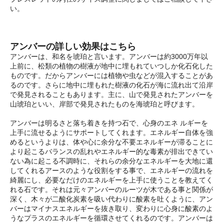
い。
アンバーの詳しい効果はこちら
アンバーは、和名を琥珀と言います。アンバーは約3000万年以
上前に、松類の植物の樹液が地中に埋もれていつしか化石化した
ものです。だからアンバーには植物や虫などが混入することがあ
るのです。さらに地中に埋もれた樹液の化石が海に流れ出て沿岸
で発見されることもあります。主に、山で発見されたアンバーを
山琥珀といい、岸部で発見されたものを海琥珀と呼びます。
アンバーは明るさと落ち着きを持つ石で、心身のエネ ルギーを
上手に流せるようにサポートしてくれます。エネルギー自体を強
めるというよりは、体や心に余分な不要エネルギーが滞ることに
より起こるバランスの乱れやエネルギー的な毒素が排出できてい
ない為に起こる不調時に、それらの余分なエネルギーを大地に還
してくれるアースのような役割をする事で、エネルギーの流れを
綺麗にし、必要なだけのエネルギーを上手に使うことを教えてく
れる石です。それは元々アンバーのルーツが木である事と関係が
深く、木々が二酸化炭素を吸い代わりに酸素を吐くように、アン
バーはマイナスエネルギーを抜き取り、変わりに心身に酸素のよ
うなプラスのエネルギーを循環させてくれるのです。アンバーは