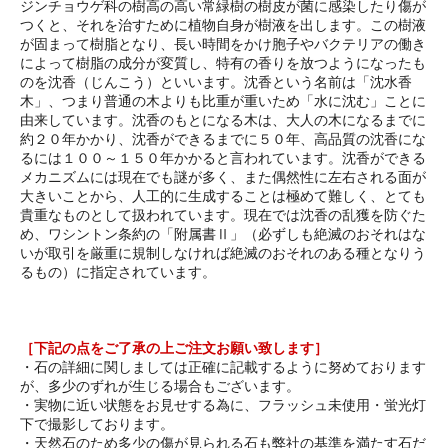
ジンチョウゲ科の樹高の高い常緑樹の樹皮が菌に感染したり傷が
つくと、それを治すために植物自身が樹液を出します。この樹液
が固まって樹脂となり、長い時間をかけ胞子やバクテリアの働き
によって樹脂の成分が変質し、特有の香りを放つようになったも
のを沈香（じんこう）といいます。沈香という名前は「沈水香
木」、つまり普通の木よりも比重が重いため「水に沈む」ことに
由来しています。沈香のもとになる木は、大人の木になるまでに
約２０年かかり、沈香ができるまでに５０年、高品質の沈香にな
るには１００～１５０年かかると言われています。沈香ができる
メカニズムには現在でも謎が多く、また偶然性に左右される面が
大きいことから、人工的に生成することは極めて難しく、とても
貴重なものとして扱われています。現在では沈香の乱獲を防ぐた
め、ワシントン条約の「附属書Ⅱ」（必ずしも絶滅のおそれはな
いが取引を厳重に規制しなければ絶滅のおそれのある種となりう
るもの）に指定されています。
［下記の点をご了承の上ご注文お願い致します］
・石の詳細に関しましては正確に記載するように努めております
が、多少のずれが生じる場合もございます。
・実物に近い状態をお見せする為に、フラッシュ未使用・蛍光灯
下で撮影しております。
・天然石のため多少の傷が見られる石も弊社の基準を満たす石だ