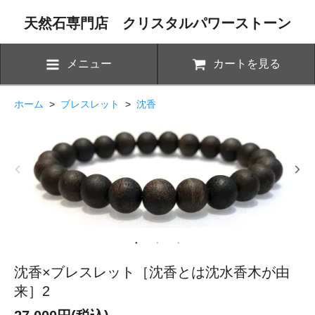
天然石専門店 クリスタルパワーストーン
メニュー
カートを見る
ホーム
>
ブレスレット
>
沈香
沈香×ブレスレット［沈香とは沈水香木が由
来］2