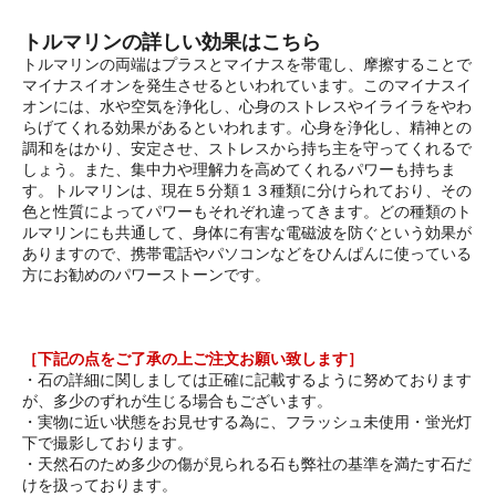
トルマリンの詳しい効果はこちら
トルマリンの両端はプラスとマイナスを帯電し、摩擦することで
マイナスイオンを発生させるといわれています。このマイナスイ
オンには、水や空気を浄化し、心身のストレスやイライラをやわ
らげてくれる効果があるといわれます。心身を浄化し、精神との
調和をはかり、安定させ、ストレスから持ち主を守ってくれるで
しょう。また、集中力や理解力を高めてくれるパワーも持ちま
す。トルマリンは、現在５分類１３種類に分けられており、その
色と性質によってパワーもそれぞれ違ってきます。どの種類のト
ルマリンにも共通して、身体に有害な電磁波を防ぐという効果が
ありますので、携帯電話やパソコンなどをひんぱんに使っている
方にお勧めのパワーストーンです。
［下記の点をご了承の上ご注文お願い致します］
・石の詳細に関しましては正確に記載するように努めております
が、多少のずれが生じる場合もございます。
・実物に近い状態をお見せする為に、フラッシュ未使用・蛍光灯
下で撮影しております。
・天然石のため多少の傷が見られる石も弊社の基準を満たす石だ
けを扱っております。