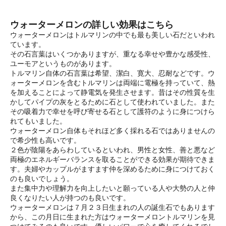
ウォーターメロンの詳しい効果はこちら
ウォーターメロンはトルマリンの中でも最も美しい石だといわれ
ています。
その石言葉はいくつかありますが、重なる幸せや豊かな感受性、
ユーモアというものがあります。
トルマリン自体の石言葉は希望、潔白、寛大、忍耐などです。ウ
ォーターメロンを含むトルマリンは両端に電極を持っていて、熱
を加えることによって静電気を発生させます。昔はその性質を生
かしてパイプの灰をとるために石として使われていました。また
その吸着力で幸せを呼び寄せる石として護符のように身につけら
れてもいました。
ウォーターメロン自体もそれほど多く採れる石ではありませんの
で希少性も高いです。
２色が陰陽をあらわしているといわれ、男性と女性、善と悪など
両極のエネルギーバランスを取ることができる効果が期待できま
す。夫婦やカップルがますます仲を深めるために身につけておく
のも良いでしょう。
また集中力や理解力を向上したいと願っている人や大勢の人と仲
良くなりたい人が持つのも良いです。
ウォーターメロンは７月２３日生まれの人の誕生石でもあります
から、この月日に生まれた方はウォーターメロントルマリンを見