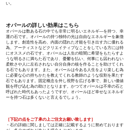
い。
オパールの詳しい効果はこちら
オパールは数ある石の中でも非常に明るいエネルギ―を持つ、幸
運の石です。オパールの持つ独特の光は自由なエネルギーを象徴
します。創造性を高め、内面の隠れた才能を引き出す力に優れる
為、アーティストなどクリエイティブなことをしている方には特
にオススメの石です。オパールは人生の暗闇に希望をもたらすよ
うな明るさに満ちた石であり、憂鬱を払い、何事にも囚われない
柔軟さや人に左右されない自分自身の核を作ることを助けてくれ
る石でもあります。また、オパールは今ある人生をより楽しむ為
に必要な心の持ちかたを教えてくれる教師のような役割を果たす
石でもあります。固定概念を外し視野を広げる事で、新しい価値
観を呼び込む為の助けとなります。かつてオパールは不幸の石と
呼ばれた時代もあったようですが、オパールほど幸せなエネルギ
ーを持つ石は多くないと言えるでしょう。
［下記の点をご了承の上ご注文お願い致します］
・石の詳細に関しましては正確に記載するように努めております