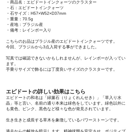
・商品名：エピドートインクォーツのクラスター
・石：エピドートインクォーツ
・石サイズ：H57×W52×D37mm
・重量：70.5g
・産地：ブラジル産
・備考：レインボー入り
こちらのお品はブラジル産のエピドートインクォーツです。
今回、ブラジルから3点入荷する事ができました。
写真では確認できないかもしれませんが、レインボーが入ってい
ます。
手乗りサイズで飾るには丁度良いサイズのクラスターです。
エピドートの詳しい効果はこちら
エピドートの和名は「緑簾石（りょくれんせき）」「草入り水
晶」等と言い、名前の通り本来は緑色をしています。緑色以外に
も黄色、ピンク、黒色など様々な色が発見されています。
生き生きと成長する草木を象徴しているパワーストーンです。
過去からの解放を暗示します。精神状態を安定させ、ポジティブ