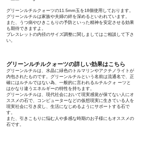
グリーンルチルクォーツの11.5mm玉を18個使用しております。
グリーンルチルは家族や夫婦の絆を深めるといわれています。
また、うつ病やひきこもりの予防といった精神を安定させる効果
も期待できますよ。
ブレスレットの内径のサイズ調整に関しましてはご相談して下さ
い。
グリーンルチルクォーツの詳しい効果はこちら
グリーンルチルは、水晶に緑色のトルマリンやアクチノライトが
内包されたものです。グリーンルチルという名前は流通名で、正
確にはルチルではない為、一般的に言われるルチルクォ ーツと
はかなり違うエネルギーの特性を持ちます。
グリーンルチルは、現代社会において現実感覚が保てない人にオ
ススメの石で、コンピューターなどの仮想現実に生きている人を
現実社会に引き戻し、生活になじめるようにサポートする石で
す。
また、引きこもりに悩む人や多感な時期のお子様にもオススメの
石です。