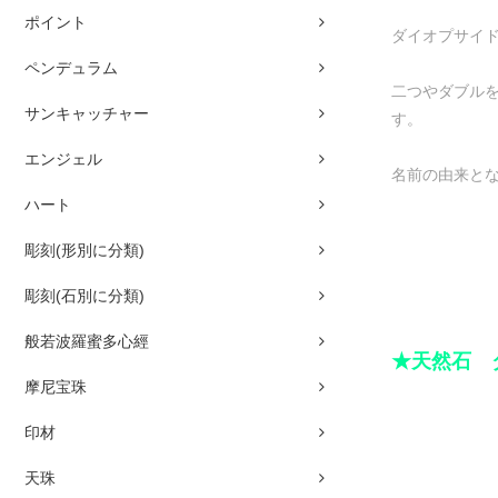
ポイント
ダイオプサイ
ペンデュラム
二つやダブルを
サンキャッチャー
す。
エンジェル
名前の由来と
ハート
彫刻(形別に分類)
彫刻(石別に分類)
般若波羅蜜多心經
★天然石 
摩尼宝珠
印材
天珠