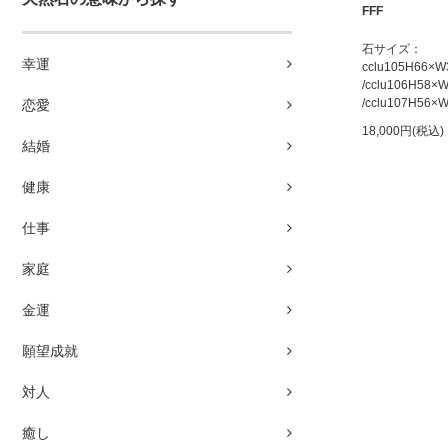
FFF
石サイズ：
幸運
cclu105H66×
/cclu106H58
/cclu107H56
恋愛
18,000円(税込)
結婚
健康
仕事
家庭
金運
願望成就
対人
癒し