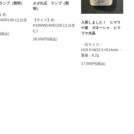
ランプ（照明）
さざれ石 ランプ（照
明）
】約
140/D100 (土台含
【サイズ】約
入荷しました！ ヒマラ
H189/W140/D100 (土台含
ヤ産 ガネーシャ ヒマ
む)
ラヤ水晶
円(税込)
28,000円(税込)
・石サイズ：
H29.5×W16.5×D14mm ・
重量：8.2g
17,000円(税込)