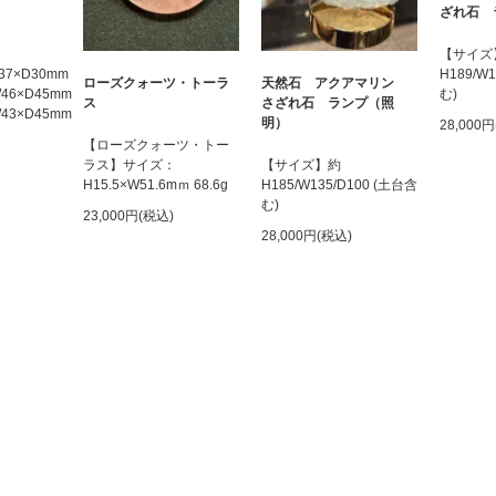
ざれ石 
【サイズ
W37×D30mm
H189/W
ローズクォーツ・トーラ
天然石 アクアマリン
×W46×D45mm
む)
ス
さざれ石 ランプ（照
×W43×D45mm
明）
28,000
【ローズクォーツ・トー
ラス】サイズ：
【サイズ】約
H15.5×W51.6mｍ 68.6g
H185/W135/D100 (土台含
む)
23,000円(税込)
28,000円(税込)