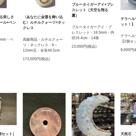
ブルータイガーアイ×ブレ
スレット［天空を翔る
鷹］
る美しさ
〈あなたに金運を舞い込
テラヘル
ール×ペン
む〉ルチルクォーツ×ネッ
ット！】
ブルータイガーアイ・ブ
クレス
レスレット・16.5mm・内
テラヘル
径16.4cm・14珠
6mm・ペ
高級商品・ルチルクォー
【2個セ
ツ・ネックレス・6～
23,000円(税込)
9,000円
12mm玉・全長46.5cm
173,000円(税込)
個セット］
天然石 