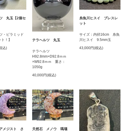
ツ 丸玉【2個セ
糸魚川ヒスイ ブレスレ
ット
ツ・ピラミッド
サイズ：内径16cm 糸魚
ット！】
川ヒスイ 9.5mm玉
テラヘルツ 丸玉
(税込)
43,000円(税込)
テラヘルツ
H92.8mm×D92.8ｍｍ
×W92.8ｍｍ 重さ：
1050g
40,000円(税込)
アメジスト さ
天然石 メノウ 瑪瑙