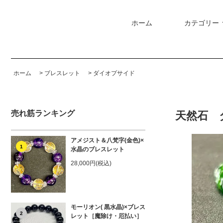
ホーム
カテゴリー
ホーム
>
ブレスレット
>
ダイオプサイド
売れ筋ランキング
天然石 
アメジスト＆八梵字(金色)×
1
水晶のブレスレット
28,000円(税込)
モーリオン( 黒水晶)×ブレス
2
レット［魔除け・厄払い］