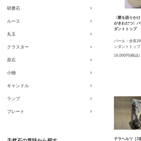
研磨石
〈愛を語りかけ
ルース
がきわだつ〉パ
ダントトップ
丸玉
パール・全長2
クラスター
ンダントトップ
16,000円(税込)
原石
小物
キャンドル
ランプ
プレート
テラヘルツ［3
天然石の意味から探す