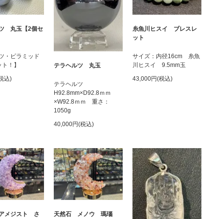
ツ 丸玉【2個セ
糸魚川ヒスイ ブレスレ
ット
ツ・ピラミッド
サイズ：内径16cm 糸魚
ット！】
川ヒスイ 9.5mm玉
テラヘルツ 丸玉
(税込)
43,000円(税込)
テラヘルツ
H92.8mm×D92.8ｍｍ
×W92.8ｍｍ 重さ：
1050g
40,000円(税込)
アメジスト さ
天然石 メノウ 瑪瑙