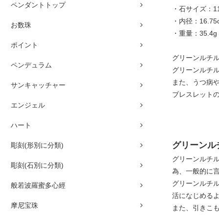
ペンダントトップ
・石サイズ：11
・内径：16.75
お数珠
・重量：35.4g
ポイント
グリーンルチル
ペンデュラム
グリーンルチ
また、うつ病
サンキャッチャー
ブレスレット
エンジェル
ハート
グリーンル
彫刻(形別に分類)
グリーンルチ
彫刻(石別に分類)
為、一般的に
グリーンルチ
般若波羅蜜多心經
活になじめる
摩尼宝珠
また、引きこ