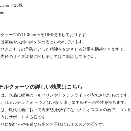
.3mm×18珠
cm
クォーツの11.3mm玉を18個使用しております。
ルは家族や夫婦の絆を深めるといわれています。
やひきこもりの予防といった精神を安定させる効果も期待できますよ。
の内径のサイズ調整に関しましてはご相談して下さい。
チルクォーツの詳しい効果はこちら
ルは、水晶に緑色のトルマリンやアクチノライトが内包されたものです
言われるルチルクォ ーツとはかなり違うエネルギーの特性を持ちます。
ルは、現代社会において現実感覚が保てない人にオススメの石で、コン
ようにサポートする石です。
もりに悩む人や多感な時期のお子様にもオススメの石です。