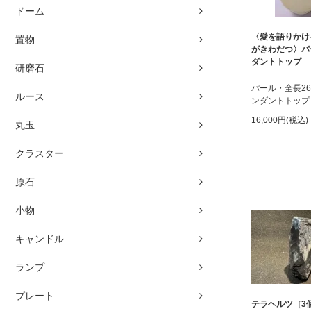
ドーム
〈愛を語りかけ
置物
がきわだつ〉パ
ダントトップ
研磨石
パール・全長2
ルース
ンダントトップ
16,000円(税込)
丸玉
クラスター
原石
小物
キャンドル
ランプ
プレート
テラヘルツ［3