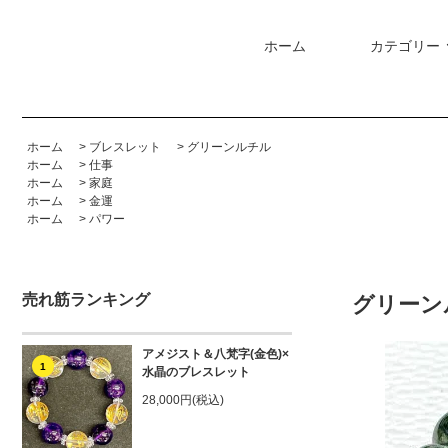
ホーム
カテゴリー
ホーム
>
ブレスレット
>
グリーンルチル
ホーム
>
仕事
ホーム
>
家庭
ホーム
>
金運
ホーム
>
パワー
売れ筋ランキング
グリーン
アメジスト＆八梵字(金色)×
1
水晶のブレスレット
28,000円(税込)