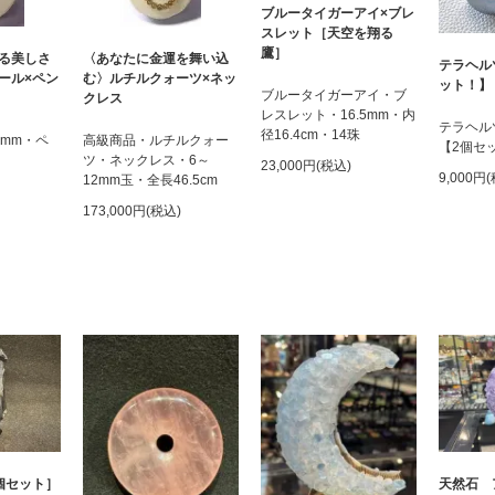
ブルータイガーアイ×ブレ
スレット［天空を翔る
鷹］
る美しさ
〈あなたに金運を舞い込
テラヘル
ール×ペン
む〉ルチルクォーツ×ネッ
ット！】
ブルータイガーアイ・ブ
クレス
レスレット・16.5mm・内
テラヘル
径16.4cm・14珠
6mm・ペ
高級商品・ルチルクォー
【2個セ
ツ・ネックレス・6～
23,000円(税込)
9,000円
12mm玉・全長46.5cm
173,000円(税込)
個セット］
天然石 