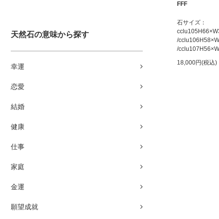
FFF
石サイズ：
cclu105H66×
天然石の意味から探す
/cclu106H58
/cclu107H56
18,000円(税込)
幸運
恋愛
結婚
健康
仕事
家庭
金運
願望成就