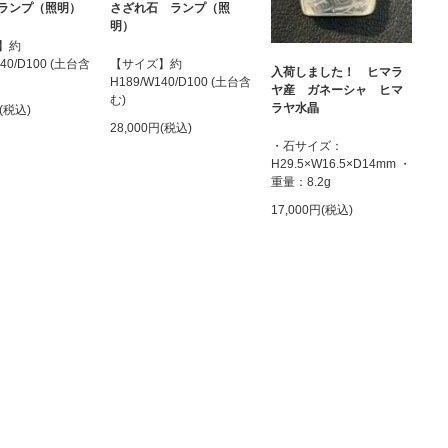
ランプ（照明）
さざれ石 ランプ（照
明）
】約
140/D100 (土台含
【サイズ】約
入荷しました！ ヒマラ
H189/W140/D100 (土台含
ヤ産 ガネーシャ ヒマ
む)
ラヤ水晶
円(税込)
28,000円(税込)
・石サイズ：
H29.5×W16.5×D14mm ・
重量：8.2g
17,000円(税込)