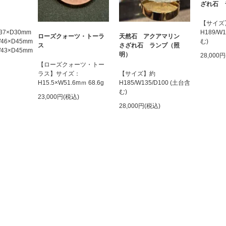
ざれ石 
【サイズ
W37×D30mm
H189/W
ローズクォーツ・トーラ
天然石 アクアマリン
×W46×D45mm
む)
ス
さざれ石 ランプ（照
×W43×D45mm
明）
28,000
【ローズクォーツ・トー
ラス】サイズ：
【サイズ】約
H15.5×W51.6mｍ 68.6g
H185/W135/D100 (土台含
む)
23,000円(税込)
28,000円(税込)