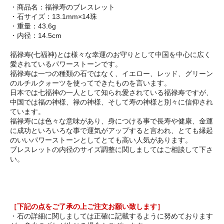
・商品名：福禄寿のブレスレット
・石サイズ：13.1mm×14珠
・重量：43.6g
・内径：14.5cm
福禄寿(七福神)とは様々な幸運のお守りとして中国を中心に広く
愛されているパワーストーンです。
福禄寿は一つの種類の石ではなく、イエロー、レッド、グリーン
のルチルクォーツを使ってできたものを言います。
日本では七福神の一人として知られ愛されている福禄寿ですが、
中国では福の神様、禄の神様、そして寿の神様と別々に信仰され
ています。
福禄寿には色々な意味があり、身につける事で長寿や健康、金運
に成功といろいろな事で運気がアップすると言われ、とても縁起
のいいパワーストーンとしてとても高い人気があります。
ブレスレットの内径のサイズ調整に関しましてはご相談して下さ
い。
［下記の点をご了承の上ご注文お願い致します］
・石の詳細に関しましては正確に記載するように努めております