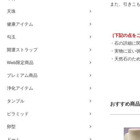
また、引きこ
天珠
健康アイテム
［下記の点を
勾玉
・石の詳細に
開運ストラップ
・実物に近い
・天然石のた
Web限定商品
プレミアム商品
浄化アイテム
タンブル
おすすめ商品
ピラミッド
卵型
ドーム