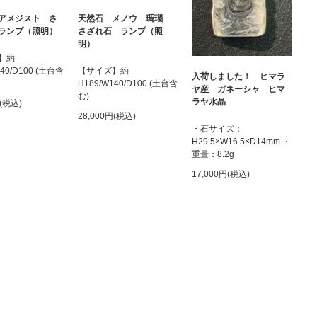
アメジスト さ
天然石 メノウ 瑪瑙
ランプ（照明）
さざれ石 ランプ（照
明）
】約
140/D100 (土台含
【サイズ】約
入荷しました！ ヒマラ
H189/W140/D100 (土台含
ヤ産 ガネーシャ ヒマ
む)
ラヤ水晶
円(税込)
28,000円(税込)
・石サイズ：
H29.5×W16.5×D14mm ・
重量：8.2g
17,000円(税込)