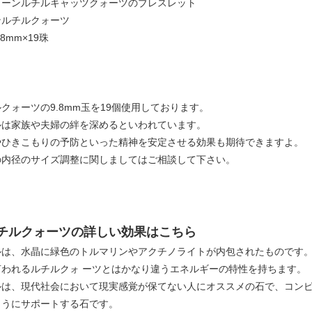
リーンルチルキャッツクォーツのブレスレット
ンルチルクォーツ
8mm×19珠
クォーツの9.8mm玉を19個使用しております。
ルは家族や夫婦の絆を深めるといわれています。
やひきこもりの予防といった精神を安定させる効果も期待できますよ。
の内径のサイズ調整に関しましてはご相談して下さい。
チルクォーツの詳しい効果はこちら
ルは、水晶に緑色のトルマリンやアクチノライトが内包されたものです
言われるルチルクォ ーツとはかなり違うエネルギーの特性を持ちます。
ルは、現代社会において現実感覚が保てない人にオススメの石で、コン
ようにサポートする石です。