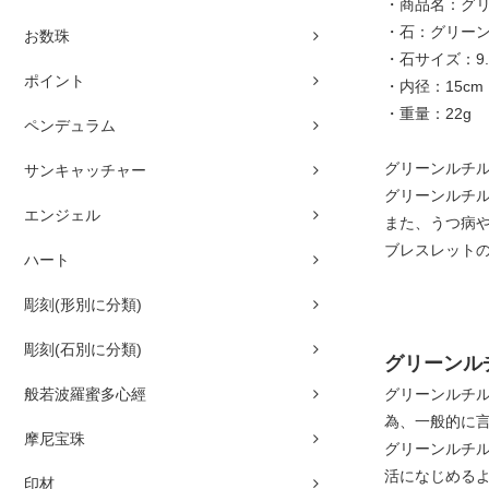
・商品名：グ
・石：グリー
お数珠
・石サイズ：9.
ポイント
・内径：15cm
・重量：22g
ペンデュラム
グリーンルチル
サンキャッチャー
グリーンルチ
エンジェル
また、うつ病
ブレスレット
ハート
彫刻(形別に分類)
彫刻(石別に分類)
グリーンル
般若波羅蜜多心經
グリーンルチ
為、一般的に
摩尼宝珠
グリーンルチ
活になじめる
印材