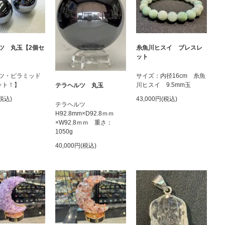
ツ 丸玉【2個セ
糸魚川ヒスイ ブレスレ
ット
ツ・ピラミッド
サイズ：内径16cm 糸魚
ット！】
川ヒスイ 9.5mm玉
テラヘルツ 丸玉
(税込)
43,000円(税込)
テラヘルツ
H92.8mm×D92.8ｍｍ
×W92.8ｍｍ 重さ：
1050g
40,000円(税込)