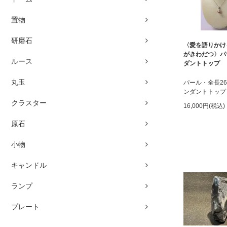
置物
研磨石
〈愛を語りかけ
がきわだつ〉パ
ルース
ダントトップ
丸玉
パール・全長2
ンダントトップ
クラスター
16,000円(税込)
原石
小物
キャンドル
ランプ
プレート