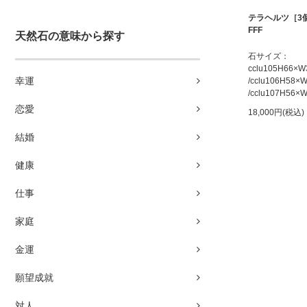
テラヘルツ［3
FFF
天然石の意味から探す
石サイズ：
cclu105H66×
幸運
/cclu106H58
/cclu107H56
恋愛
18,000円(税込)
結婚
健康
仕事
家庭
金運
願望成就
対人