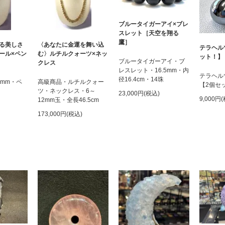
ブルータイガーアイ×ブレ
スレット［天空を翔る
鷹］
る美しさ
〈あなたに金運を舞い込
テラヘル
ール×ペン
む〉ルチルクォーツ×ネッ
ット！】
ブルータイガーアイ・ブ
クレス
レスレット・16.5mm・内
テラヘル
径16.4cm・14珠
6mm・ペ
高級商品・ルチルクォー
【2個セ
ツ・ネックレス・6～
23,000円(税込)
9,000円
12mm玉・全長46.5cm
173,000円(税込)