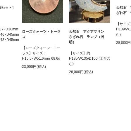
個セット］
天然石 
ざれ石 
【サイズ
W37×D30mm
H189/W
ローズクォーツ・トーラ
天然石 アクアマリン
×W46×D45mm
む)
ス
さざれ石 ランプ（照
×W43×D45mm
明）
28,000
【ローズクォーツ・トー
ラス】サイズ：
【サイズ】約
H15.5×W51.6mｍ 68.6g
H185/W135/D100 (土台含
む)
23,000円(税込)
28,000円(税込)