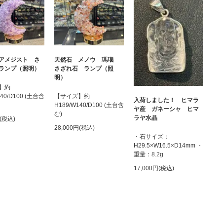
アメジスト さ
天然石 メノウ 瑪瑙
ランプ（照明）
さざれ石 ランプ（照
明）
】約
140/D100 (土台含
【サイズ】約
入荷しました！ ヒマラ
H189/W140/D100 (土台含
ヤ産 ガネーシャ ヒマ
む)
ラヤ水晶
円(税込)
28,000円(税込)
・石サイズ：
H29.5×W16.5×D14mm ・
重量：8.2g
17,000円(税込)