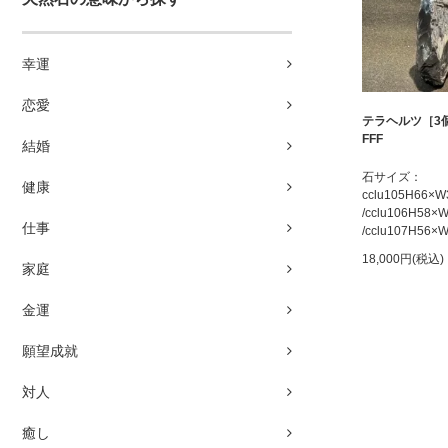
幸運
恋愛
テラヘルツ［3
FFF
結婚
石サイズ：
健康
cclu105H66×
/cclu106H58
仕事
/cclu107H56
18,000円(税込)
家庭
金運
願望成就
対人
癒し