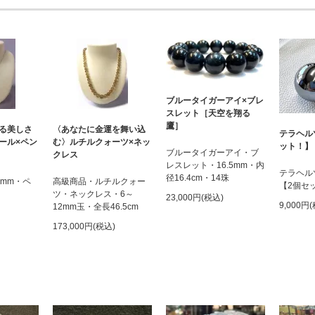
ブルータイガーアイ×ブレ
スレット［天空を翔る
鷹］
る美しさ
〈あなたに金運を舞い込
テラヘル
ール×ペン
む〉ルチルクォーツ×ネッ
ット！】
ブルータイガーアイ・ブ
クレス
レスレット・16.5mm・内
テラヘル
径16.4cm・14珠
6mm・ペ
高級商品・ルチルクォー
【2個セ
ツ・ネックレス・6～
23,000円(税込)
9,000円
12mm玉・全長46.5cm
173,000円(税込)