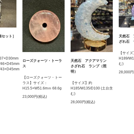
個セット］
天然石 
ざれ石 
【サイズ
W37×D30mm
H189/W
ローズクォーツ・トーラ
天然石 アクアマリン
×W46×D45mm
む)
ス
さざれ石 ランプ（照
×W43×D45mm
明）
28,000
【ローズクォーツ・トー
ラス】サイズ：
【サイズ】約
H15.5×W51.6mｍ 68.6g
H185/W135/D100 (土台含
む)
23,000円(税込)
28,000円(税込)