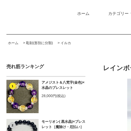
ホーム
カテゴリー
ホーム
>
彫刻(形別に分類)
>
イルカ
売れ筋ランキング
レインボ
アメジスト＆八梵字(金色)×
1
水晶のブレスレット
28,000円(税込)
モーリオン( 黒水晶)×ブレス
2
レット［魔除け・厄払い］