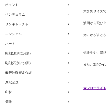
ポイント
大きめサイズ
ペンデュラム
波間から飛び
サンキャッチャー
エンジェル
光にかざすと
ハート
受験生や、資
彫刻(形別に分類)
彫刻(石別に分類)
また、2頭の
般若波羅蜜多心經
摩尼宝珠
★フローライ
印材
天珠