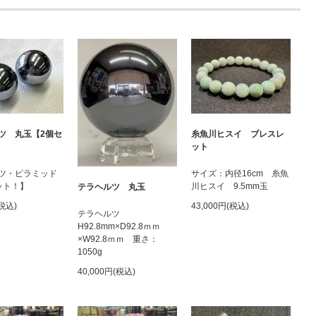
ツ 丸玉【2個セ
糸魚川ヒスイ ブレスレ
ット
ツ・ピラミッド
サイズ：内径16cm 糸魚
ット！】
川ヒスイ 9.5mm玉
テラヘルツ 丸玉
(税込)
43,000円(税込)
テラヘルツ
H92.8mm×D92.8ｍｍ
×W92.8ｍｍ 重さ：
1050g
40,000円(税込)