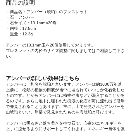
商品の説明
・商品名：アンバー（琥珀）のブレスレット
・石：アンバー
・石サイズ：10.1mm×20珠
・内径：17.5cm
・重量：12.3g
アンバーの10.1mm玉を20個使用しております。
ブレスレットの内径のサイズ調整に関しましてはご相談して下さ
い。
アンバーの詳しい効果はこちら
アンバーは、和名を琥珀と言います。アンバーは約3000万年以
上前に、松類の植物の樹液が地中に埋もれていつしか化石化した
ものです。だからアンバーには植物や虫などが混入することがあ
るのです。さらに地中に埋もれた樹液の化石が海に流れ出て沿岸
で発見されることもあります。主に、山で発見されたアンバーを
山琥珀といい、岸部で発見されたものを海琥珀と呼びます。
アンバーは明るさと落ち着きを持つ石で、心身のエネ ルギーを
上手に流せるようにサポートしてくれます。エネルギー自体を強