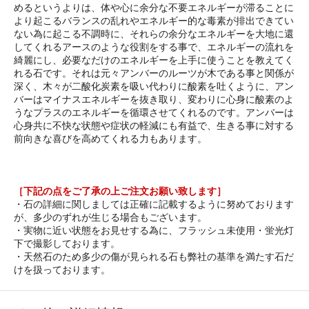
めるというよりは、体や心に余分な不要エネルギーが滞ることに
より起こるバランスの乱れやエネルギー的な毒素が排出できてい
ない為に起こる不調時に、それらの余分なエネルギーを大地に還
してくれるアースのような役割をする事で、エネルギーの流れを
綺麗にし、必要なだけのエネルギーを上手に使うことを教えてく
れる石です。それは元々アンバーのルーツが木である事と関係が
深く、木々が二酸化炭素を吸い代わりに酸素を吐くように、アン
バーはマイナスエネルギーを抜き取り、変わりに心身に酸素のよ
うなプラスのエネルギーを循環させてくれるのです。アンバーは
心身共に不快な状態や症状の軽減にも有益で、生きる事に対する
前向きな喜びを高めてくれる力もあります。
［下記の点をご了承の上ご注文お願い致します］
・石の詳細に関しましては正確に記載するように努めております
が、多少のずれが生じる場合もございます。
・実物に近い状態をお見せする為に、フラッシュ未使用・蛍光灯
下で撮影しております。
・天然石のため多少の傷が見られる石も弊社の基準を満たす石だ
けを扱っております。