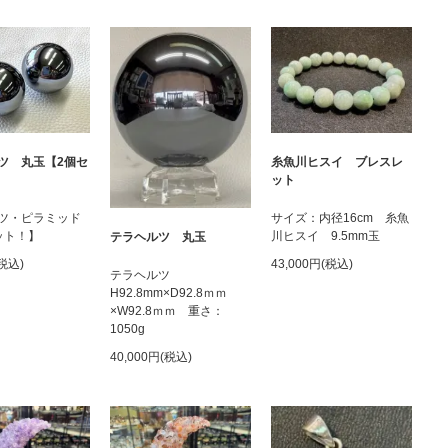
ツ 丸玉【2個セ
糸魚川ヒスイ ブレスレ
ット
ツ・ピラミッド
サイズ：内径16cm 糸魚
ット！】
川ヒスイ 9.5mm玉
テラヘルツ 丸玉
(税込)
43,000円(税込)
テラヘルツ
H92.8mm×D92.8ｍｍ
×W92.8ｍｍ 重さ：
1050g
40,000円(税込)