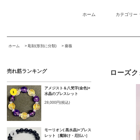
ホーム
カテゴリー
ホーム
>
彫刻(形別に分類)
>
薔薇
売れ筋ランキング
ローズ
アメジスト＆八梵字(金色)×
1
水晶のブレスレット
28,000円(税込)
モーリオン( 黒水晶)×ブレス
2
レット［魔除け・厄払い］