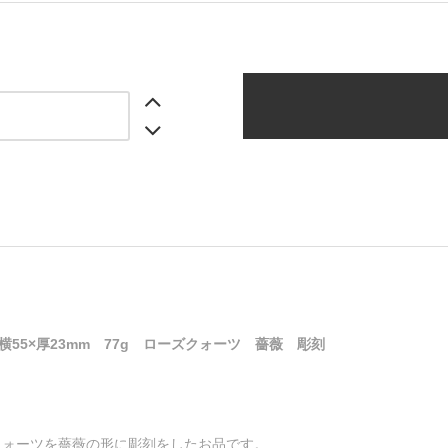
×横55×厚23mm 77g ローズクォーツ 薔薇 彫刻
クォーツを薔薇の形に彫刻をしたお品です。