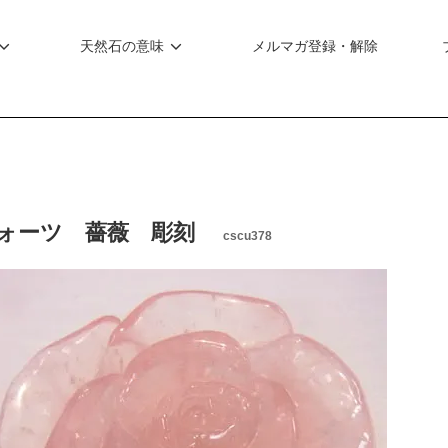
天然石の意味
メルマガ登録・解除
クォーツ 薔薇 彫刻
cscu378