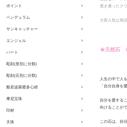
ポイント
透き通ったク
ペンデュラム
大変人気な商
サンキャッチャー
エンジェル
★天然石 
ハート
彫刻(形別に分類)
彫刻(石別に分類)
人生の中で人
「自分自身を
般若波羅蜜多心經
摩尼宝珠
自分を愛する
向けることが
印材
この石は、自
天珠