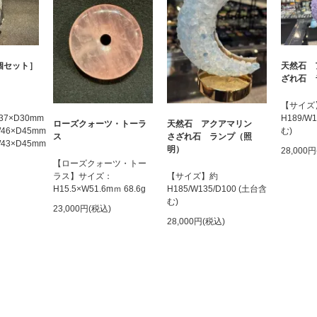
個セット］
天然石 
ざれ石 
【サイズ
W37×D30mm
H189/W
ローズクォーツ・トーラ
天然石 アクアマリン
×W46×D45mm
む)
ス
さざれ石 ランプ（照
×W43×D45mm
明）
28,000
【ローズクォーツ・トー
ラス】サイズ：
【サイズ】約
H15.5×W51.6mｍ 68.6g
H185/W135/D100 (土台含
む)
23,000円(税込)
28,000円(税込)