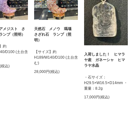
アメジスト さ
天然石 メノウ 瑪瑙
ランプ（照明）
さざれ石 ランプ（照
明）
】約
140/D100 (土台含
【サイズ】約
入荷しました！ ヒマラ
H189/W140/D100 (土台含
ヤ産 ガネーシャ ヒマ
む)
ラヤ水晶
円(税込)
28,000円(税込)
・石サイズ：
H29.5×W16.5×D14mm ・
重量：8.2g
17,000円(税込)