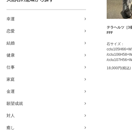
幸運
テラヘルツ［3
恋愛
FFF
結婚
石サイズ：
cclu105H66×
/cclu106H58
健康
/cclu107H56
仕事
18,000円(税込)
家庭
金運
願望成就
対人
癒し