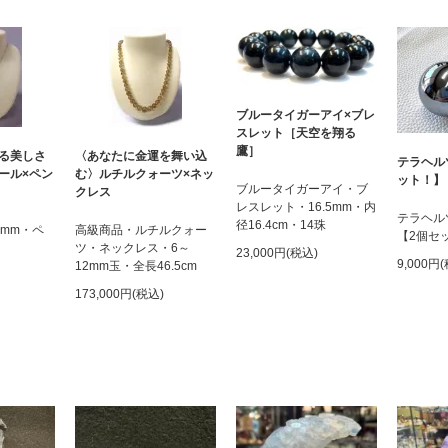
ブルータイガーアイ×ブレ
スレット［天空を翔る
鷹］
る美しさ
〈あなたに金運を舞い込
テラヘル
ール×ペン
む〉ルチルクォーツ×ネッ
ット！】
ブルータイガーアイ・ブ
クレス
レスレット・16.5mm・内
テラヘル
径16.4cm・14珠
6mm・ペ
高級商品・ルチルクォー
【2個セ
ツ・ネックレス・6～
23,000円(税込)
9,000円
12mm玉・全長46.5cm
173,000円(税込)