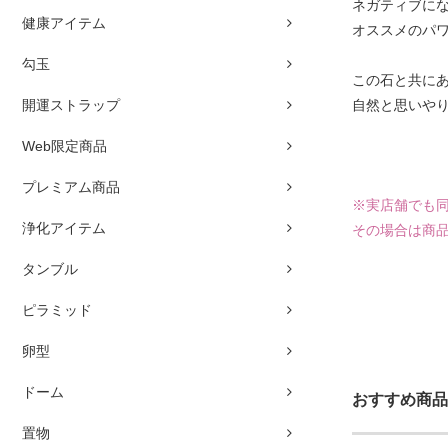
ネガティブに
健康アイテム
オススメのパ
勾玉
この石と共に
開運ストラップ
自然と思いや
Web限定商品
プレミアム商品
※実店舗でも
浄化アイテム
その場合は商
タンブル
ピラミッド
卵型
ドーム
おすすめ商品
置物